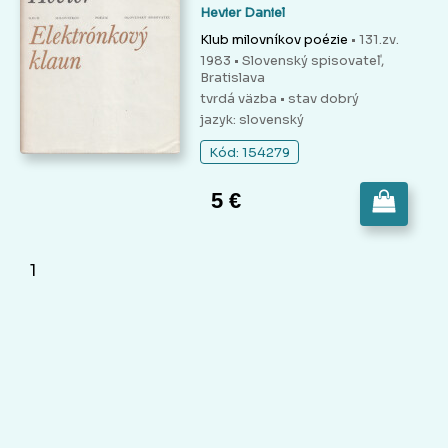
Hevier Daniel
Klub milovníkov poézie
• 131.zv.
1983 • Slovenský spisovateľ,
Bratislava
tvrdá väzba
• stav dobrý
jazyk: slovenský
Kód: 154279
5 €
1