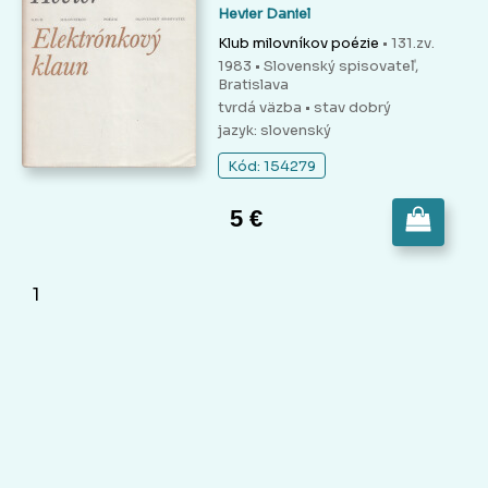
Hevier Daniel
Klub milovníkov poézie
• 131.zv.
1983 • Slovenský spisovateľ,
Bratislava
tvrdá väzba
• stav dobrý
jazyk: slovenský
Kód: 154279
5 €
1