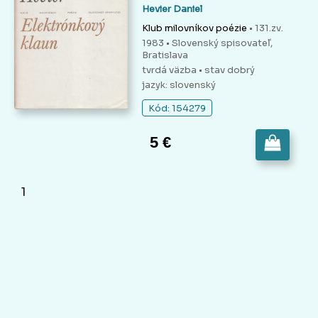
Hevier Daniel
Klub milovníkov poézie
• 131.zv.
1983 • Slovenský spisovateľ,
Bratislava
tvrdá väzba
• stav dobrý
jazyk: slovenský
Kód: 154279
5 €
1