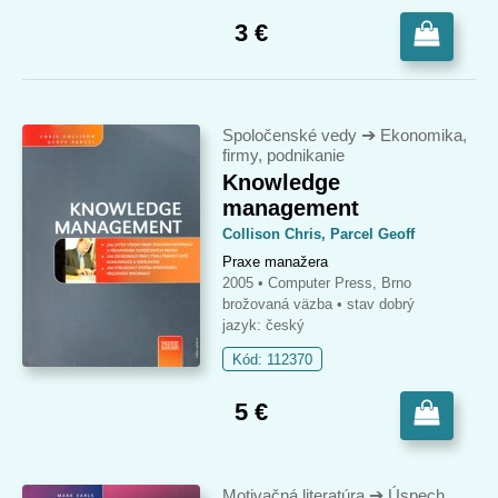
3 €
Spoločenské vedy
➔
Ekonomika,
firmy, podnikanie
Knowledge
management
Collison Chris, Parcel Geoff
Praxe manažera
2005 • Computer Press, Brno
brožovaná väzba
• stav dobrý
jazyk: český
Kód: 112370
5 €
Motivačná literatúra
➔
Úspech