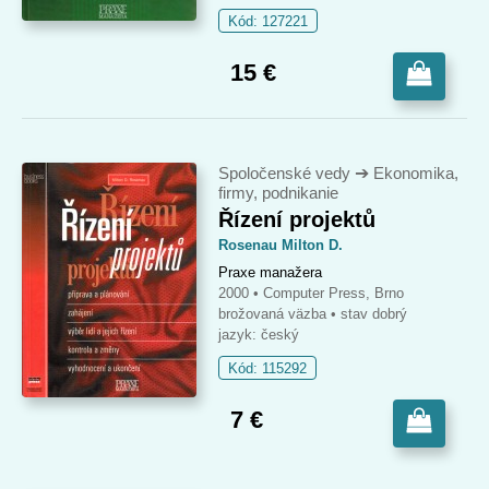
Kód: 127221
15 €
Spoločenské vedy
➔
Ekonomika,
firmy, podnikanie
Řízení projektů
Rosenau Milton D.
Praxe manažera
2000 • Computer Press, Brno
brožovaná väzba
• stav dobrý
jazyk: český
Kód: 115292
7 €