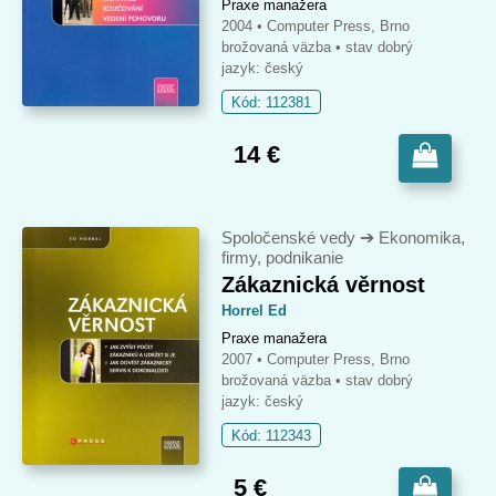
Praxe manažera
2004 • Computer Press, Brno
brožovaná väzba
• stav dobrý
jazyk: český
Kód: 112381
14 €
Spoločenské vedy
➔
Ekonomika,
firmy, podnikanie
Zákaznická věrnost
Horrel Ed
Praxe manažera
2007 • Computer Press, Brno
brožovaná väzba
• stav dobrý
jazyk: český
Kód: 112343
5 €