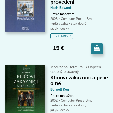
provedení
Nash Edward
Praxe manažera
2003 • Computer Press, Brno
tvrdá väzba
• stav dobrý
jazyk: český
Kód: 149607
15 €
Motivačná literatúra
➔
Úspech
osobný,pracovný
Klíčoví zákazníci a péče
o ně
Burnett Ken
Praxe manažera
2002 • Computer Press,Brno
tvrdá väzba
• stav dobrý
jazyk: český