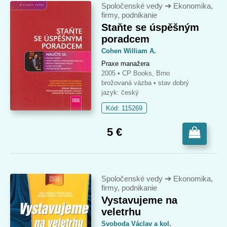
Spoločenské vedy
➔
Ekonomika,
firmy, podnikanie
Staňte se úspěšným
poradcem
Cohen William A.
Praxe manažera
2005 • CP Books, Brno
brožovaná väzba
• stav dobrý
jazyk: český
Kód: 115269
5 €
Spoločenské vedy
➔
Ekonomika,
firmy, podnikanie
Vystavujeme na
veletrhu
Svoboda Václav a kol.