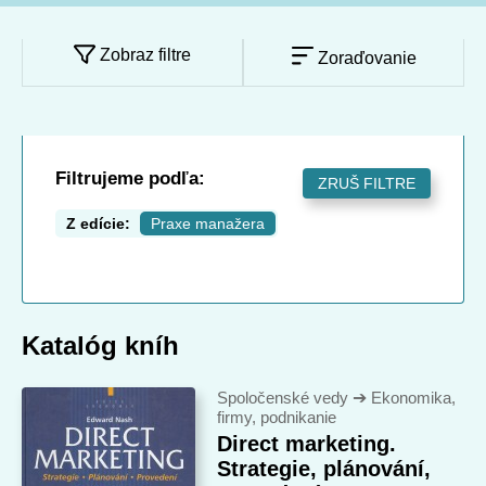
Zobraz filtre
Zoraďovanie
Filtrujeme podľa:
ZRUŠ FILTRE
Z edície:
Praxe manažera
Katalóg kníh
Spoločenské vedy
➔
Ekonomika,
firmy, podnikanie
Direct marketing.
Strategie, plánování,