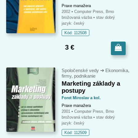
Praxe manažera
2002 • Computer Press, Brno
brožovaná väzba
• stav dobrý
jazyk: český
Kód: 112508
3 €
Spoločenské vedy
➔
Ekonomika,
firmy, podnikanie
Marketing základy a
postupy
Foret Miroslav a kol.
Praxe manažera
2001 • Computer Press, Brno
brožovaná väzba
• stav dobrý
jazyk: český
Kód: 112509