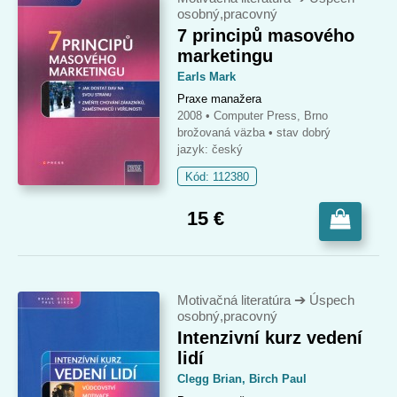
osobný,pracovný
7 principů masového
marketingu
Earls Mark
Praxe manažera
2008 • Computer Press, Brno
brožovaná väzba
• stav dobrý
jazyk: český
Kód: 112380
15 €
Motivačná literatúra
➔
Úspech
osobný,pracovný
Intenzivní kurz vedení
lidí
Clegg Brian, Birch Paul