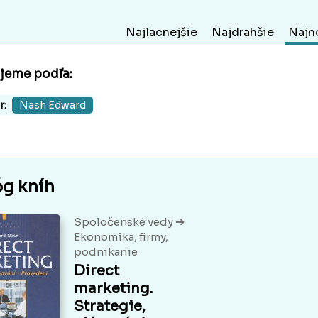
Najlacnejšie
Najdrahšie
Najn
ujeme podľa:
r:
Nash Edward
óg kníh
➔
Spoločenské vedy
Ekonomika, firmy,
podnikanie
Direct
marketing.
Strategie,