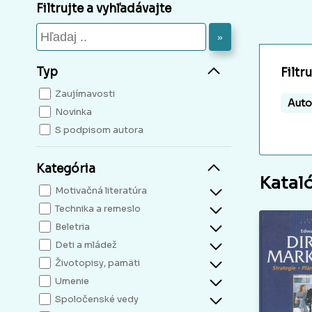
Filtrujte a vyhľadávajte
»
Typ
Filtr
Zaujímavosti
Auto
Novinka
S podpisom autora
Kategória
Katal
Motivačná literatúra
Technika a remeslo
Beletria
Deti a mládež
Životopisy, pamäti
Umenie
Spoločenské vedy