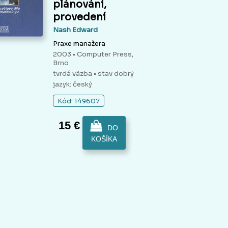
plánování,
provedení
Nash Edward
Praxe manažera
2003 • Computer Press,
Brno
tvrdá väzba
• stav dobrý
jazyk: český
Kód: 149607
15 €
DO
KOŠÍKA