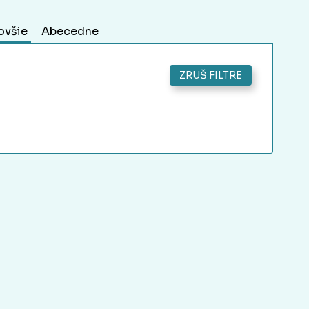
ovšie
Abecedne
ZRUŠ FILTRE