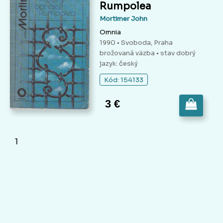
Rumpolea
Mortimer John
Omnia
1990 • Svoboda, Praha
brožovaná väzba
• stav dobrý
jazyk: český
Kód: 154133
3 €
1