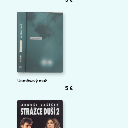
Usměvavý muž
5 €