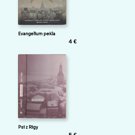
Evangelium pekla
4 €
Psi z Rigy
5 €