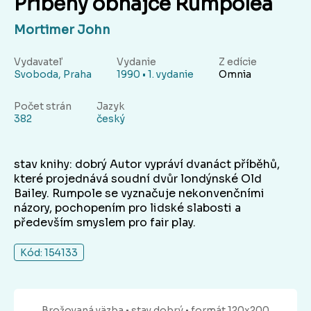
Příběhy obhájce Rumpolea
Mortimer John
Vydavateľ
Vydanie
Z edície
Svoboda, Praha
1990 • 1. vydanie
Omnia
Počet strán
Jazyk
382
český
stav knihy: dobrý Autor vypráví dvanáct příběhů,
které projednává soudní dvůr londýnské Old
Bailey. Rumpole se vyznačuje nekonvenčními
názory, pochopením pro lidské slabosti a
především smyslem pro fair play.
Kód: 154133
Brožovaná
väzba
• stav dobrý
• formát 120x200