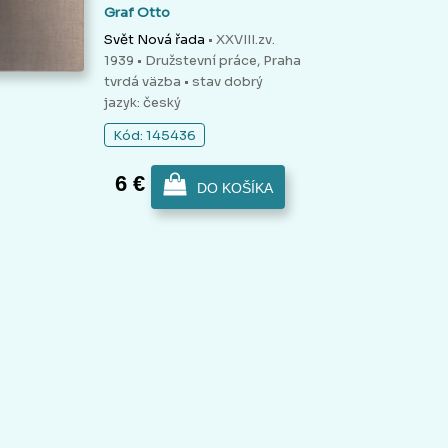
Graf Otto
Svět Nová řada
• XXVIII.zv.
1939 • Družstevní práce, Praha
tvrdá väzba
• stav dobrý
jazyk: český
Kód: 145436
6 €
DO KOŠÍKA