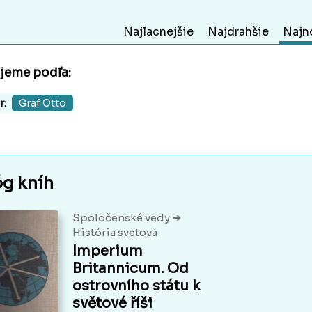
Najlacnejšie
Najdrahšie
Najn
ujeme podľa:
r:
Graf Otto
óg kníh
➔
Spoločenské vedy
História svetová
Imperium
Britannicum. Od
ostrovního státu k
světové říši