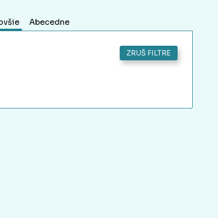
ovšie
Abecedne
ZRUŠ FILTRE