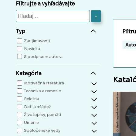
Filtrujte a vyhľadávajte
»
Typ
Filtr
Zaujímavosti
Auto
Novinka
S podpisom autora
Kategória
Katal
Motivačná literatúra
Technika a remeslo
Beletria
Deti a mládež
Životopisy, pamäti
Umenie
Spoločenské vedy