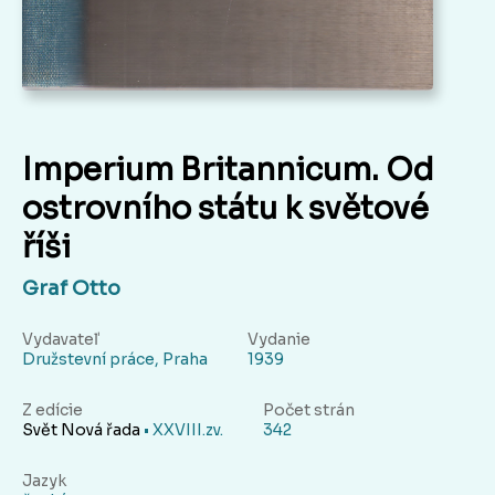
Imperium Britannicum. Od
ostrovního státu k světové
říši
Graf Otto
Vydavateľ
Vydanie
Družstevní práce, Praha
1939
Z edície
Počet strán
Svět Nová řada
• XXVIII.zv.
342
Jazyk