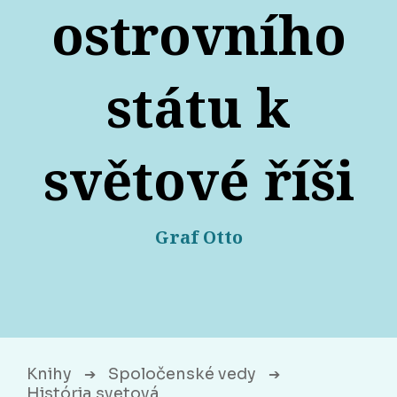
ostrovního
státu k
světové říši
Graf Otto
Knihy
Spoločenské vedy
➔
➔
História svetová