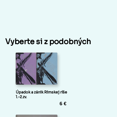
Vyberte si z podobných
Úpadok a zánik Rímskej ríše
1.-2.zv.
6 €