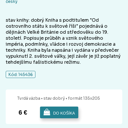
český
stav knihy: dobrý Kniha s podtitulem "Od
ostrovního státu k světové říši" pojednává o
dějinách Velké Británie od středověku do 19.
století. Popisuje průběh a vznik světového
impéria, podmínky, vládce i rozvoj demokracie a
techniky. Kniha byla napsána i vydána v předvečer
vypuknutí 2. světové války, její závěr je již poplatný
tehdejšímu fašistickému režimu.
Kód: 145436
Tvrdá
väzba
• stav dobrý
• formát 135x205
6 €
DO KOŠÍKA