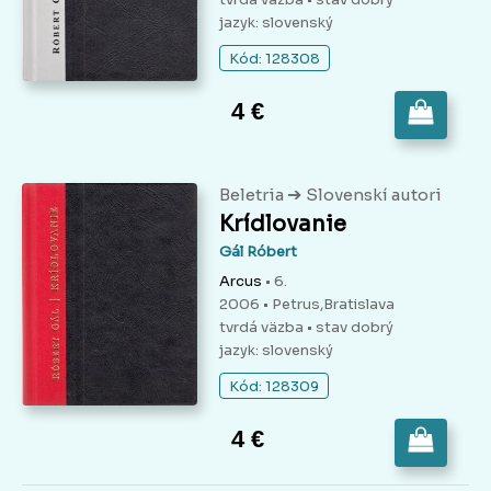
jazyk: slovenský
Kód: 128308
4 €
➔
Beletria
Slovenskí autori
Krídlovanie
Gál Róbert
Arcus
• 6.
2006 • Petrus,Bratislava
tvrdá väzba
• stav dobrý
jazyk: slovenský
Kód: 128309
4 €