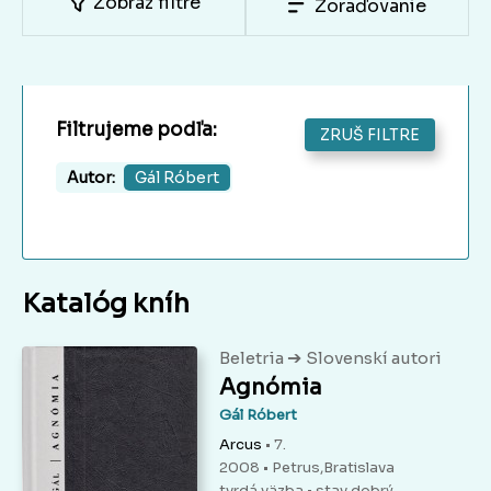
Zobraz filtre
Zoraďovanie
Filtrujeme podľa:
ZRUŠ FILTRE
Autor:
Gál Róbert
Katalóg kníh
➔
Beletria
Slovenskí autori
Agnómia
Gál Róbert
Arcus
• 7.
2008 • Petrus,Bratislava
tvrdá väzba
• stav dobrý