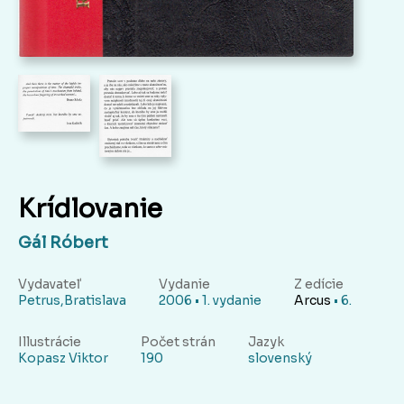
Krídlovanie
Gál Róbert
Vydavateľ
Vydanie
Z edície
Petrus,Bratislava
2006 • 1. vydanie
Arcus
• 6.
Illustrácie
Počet strán
Jazyk
Kopasz Viktor
190
slovenský