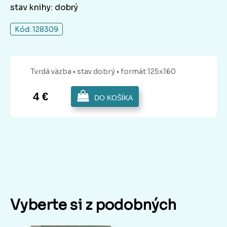
stav knihy: dobrý
Kód: 128309
Tvrdá
väzba
• stav dobrý
• formát 125x160
4 €
DO KOŠÍKA
Vyberte si z podobných