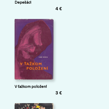
Depešáci
4 €
V ťažkom položení
3 €