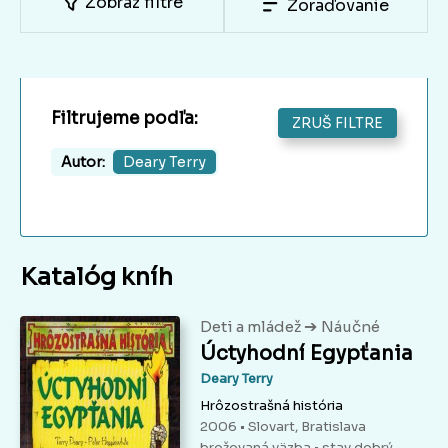
Zobraz filtre
Zoraďovanie
Filtrujeme podľa:
ZRUŠ FILTRE
Autor:
Deary Terry
Katalóg kníh
➔
Deti a mládež
Náučné
Úctyhodní Egypťania
Deary Terry
Hrôzostrašná história
2006 • Slovart, Bratislava
brožovaná väzba
• stav dobrý