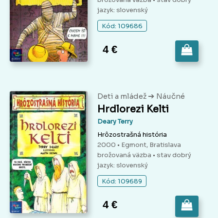
jazyk: slovenský
Kód: 109686
4 €
➔
Deti a mládež
Náučné
Hrdlorezi Kelti
Deary Terry
Hrôzostrašná história
2000 • Egmont, Bratislava
brožovaná väzba
• stav dobrý
jazyk: slovenský
Kód: 109689
4 €