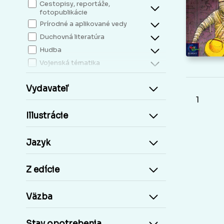
Cestopisy, reportáže,
fotopublikácie
Prírodné a aplikované vedy
Duchovná literatúra
Hudba
Vojenská tématika
Slovenské vydania do r.1948
Vydavateľ
Mapy, atlasy
1
Slovensko miestopis
Illustrácie
Zdravie, životný štýl
Kresťanská literatúra
Kuchárky, nápoje...
Jazyk
Príroda a človek
Šport
Z edície
Cudzie jazyky, učebnice a slovníky
Cudzojazyčné knihy
Väzba
Učebnice základná škola
Učebnice stredoškolské
Stav opotrebenia