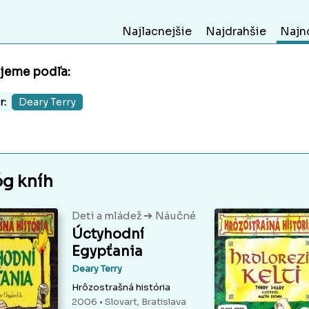
Najlacnejšie
Najdrahšie
Najn
ujeme podľa:
r:
Deary Terry
óg kníh
➔
Deti a mládež
Náučné
Úctyhodní
Egypťania
Deary Terry
Hrôzostrašná história
2006 • Slovart, Bratislava