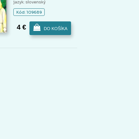
jazyk: slovenský
Kód: 109689
4 €
DO KOŠÍKA