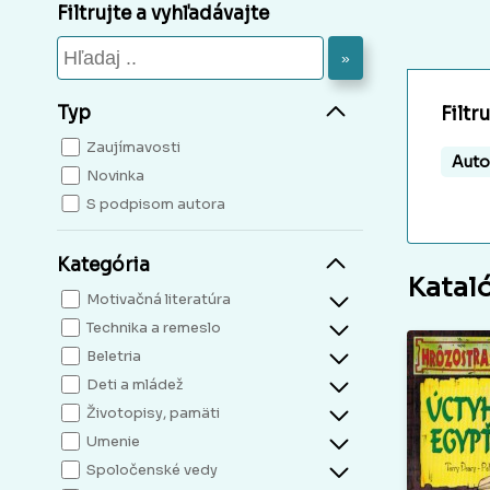
Filtrujte a vyhľadávajte
»
Typ
Filtr
Zaujímavosti
Auto
Novinka
S podpisom autora
Kategória
Katal
Motivačná literatúra
Technika a remeslo
Beletria
Deti a mládež
Životopisy, pamäti
Umenie
Spoločenské vedy