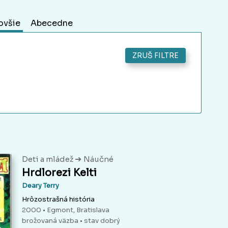
ovšie
Abecedne
ZRUŠ FILTRE
➔
Deti a mládež
Náučné
Hrdlorezi Kelti
Deary Terry
Hrôzostrašná história
2000 • Egmont, Bratislava
brožovaná väzba
• stav dobrý