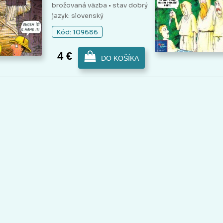
brožovaná väzba
• stav dobrý
jazyk: slovenský
Kód: 109686
4 €
DO KOŠÍKA