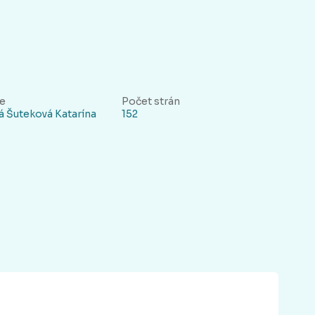
ie
Počet strán
á Šuteková Katarína
152