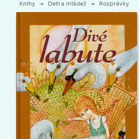
Knihy
Deti a mládež
Rozprávky
➔
➔