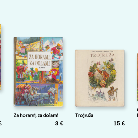
Za horami, za dolami
Trojruža
€
3 €
15 €