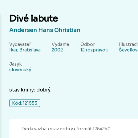
Divé labute
Andersen Hans Christian
Vydavateľ
Vydanie
Odbor
Illustrác
Ikar, Bratislava
2002
12 rozprávok
Ševellov
Jazyk
slovenský
stav knihy: dobrý
Kód: 121555
Tvrdá
väzba
• stav dobrý
• formát 175x240