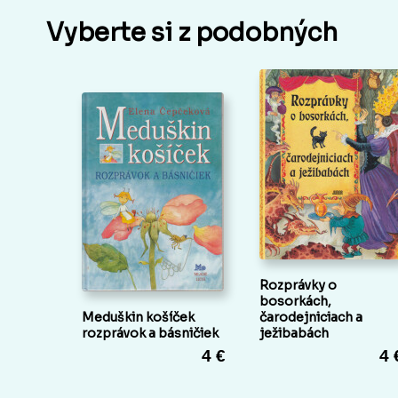
Vyberte si z podobných
Rozprávky o
bosorkách,
Meduškin košíček
čarodejniciach a
rozprávok a básničiek
ježibabách
4 €
4 