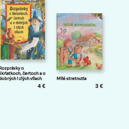
Rozprávky o
škriatkoch, čertoch a o
dobrých i zlých vílach
Milé stretnutia
4 €
3 €