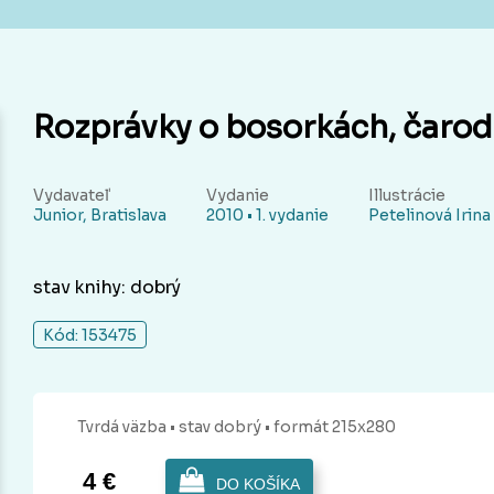
Rozprávky o bosorkách, čarod
Vydavateľ
Vydanie
Illustrácie
Junior, Bratislava
2010 • 1. vydanie
Petelinová Irina
stav knihy: dobrý
Kód: 153475
Tvrdá
väzba
• stav dobrý
• formát 215x280
4 €
DO KOŠÍKA