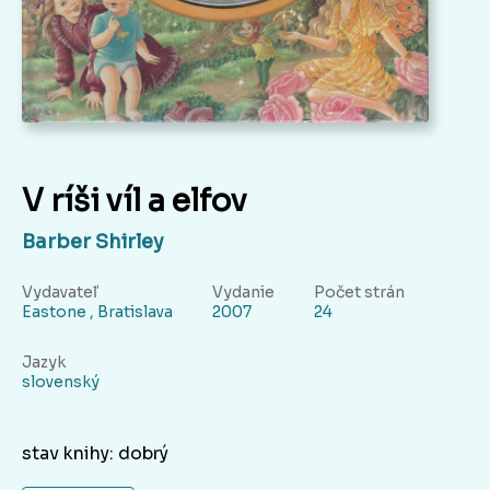
V ríši víl a elfov
Barber Shirley
Vydavateľ
Vydanie
Počet strán
Eastone , Bratislava
2007
24
Jazyk
slovenský
stav knihy: dobrý