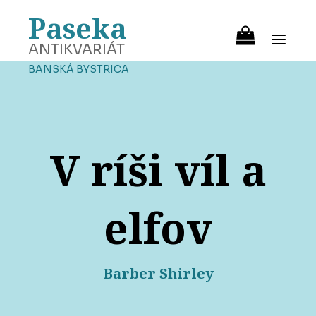
Paseka
ANTIKVARIÁT
BANSKÁ BYSTRICA
V ríši víl a
elfov
Barber Shirley