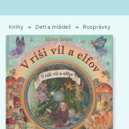
Knihy
Deti a mládež
Rozprávky
➔
➔