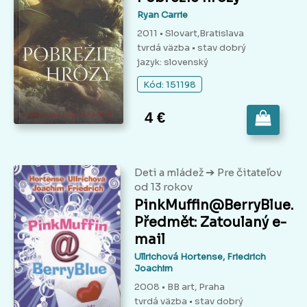
Ryan Carrie
2011 • Slovart,Bratislava
tvrdá väzba
• stav dobrý
jazyk: slovenský
Kód: 151198
4 €
➔
Deti a mládež
Pre čitateľov
od 13 rokov
PinkMuffin@BerryBlue.
Předmět: Zatoulaný e-
mail
Ullrichová Hortense, Friedrich
Joachim
2008 • BB art, Praha
tvrdá väzba
• stav dobrý