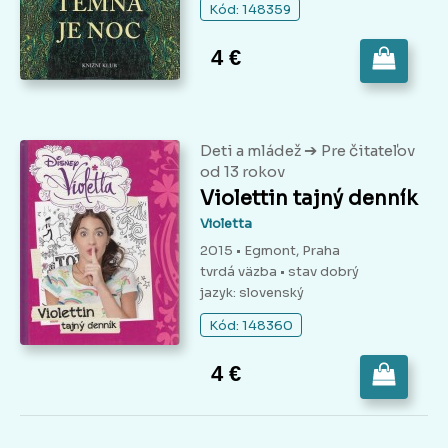
Kód: 148359
4 €
➔
Deti a mládež
Pre čitateľov
od 13 rokov
Violettin tajný denník
Violetta
2015 • Egmont, Praha
tvrdá väzba
• stav dobrý
jazyk: slovenský
Kód: 148360
4 €