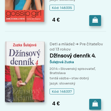
Kód: 148335
4 €
➔
Deti a mládež
Pre čitateľov
od 13 rokov
Džínsový denník 4.
Šulajová Zuzka
2014 • Slovenský spisovateľ,
Bratislava
tvrdá väzba
• stav dobrý
jazyk: slovenský
Kód: 148337
4 €