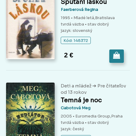
Spútaní láskou
Faerberová Regina
1995 • Mladé letá,Bratislava
tvrdá väzba
• stav dobrý
jazyk: slovenský
Kód: 148372
2 €
➔
Deti a mládež
Pre čitateľov
od 13 rokov
Temná je noc
Cabotová Meg
2005 • Euromedia Group,Praha
tvrdá väzba
• stav dobrý
jazyk: český