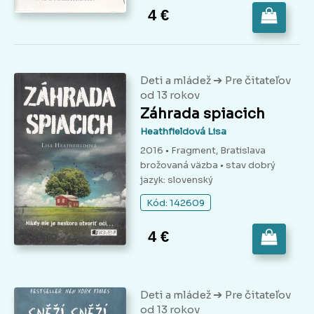
4 €
➔
Deti a mládež
Pre čitateľov
od 13 rokov
Záhrada spiacich
Heathfieldová Lisa
2016 • Fragment, Bratislava
brožovaná väzba
• stav dobrý
jazyk: slovenský
Kód: 142609
4 €
➔
Deti a mládež
Pre čitateľov
od 13 rokov