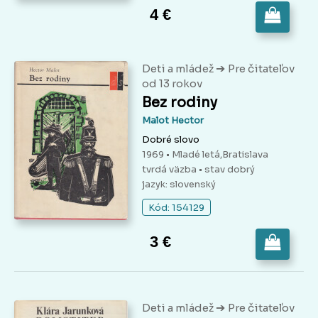
4 €
➔
Deti a mládež
Pre čitateľov
od 13 rokov
Bez rodiny
Malot Hector
Dobré slovo
1969 • Mladé letá,Bratislava
tvrdá väzba
• stav dobrý
jazyk: slovenský
Kód: 154129
3 €
➔
Deti a mládež
Pre čitateľov