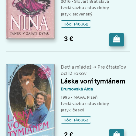
2016 • Slovart,Bratislava
tvrdá väzba
• stav dobrý
jazyk: slovenský
Kód: 148362
3 €
➔
Deti a mládež
Pre čitateľov
od 13 rokov
Láska voní tymiánem
Brumovská Aida
1995 • NAVA, Plzeň
tvrdá väzba
• stav dobrý
jazyk: český
Kód: 148363
2 €