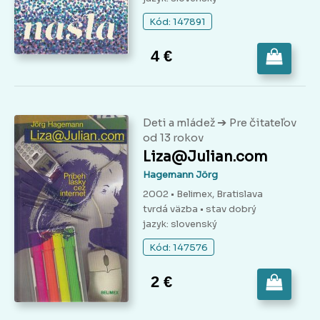
Kód: 147891
4 €
➔
Deti a mládež
Pre čitateľov
od 13 rokov
Liza@Julian.com
Hagemann Jörg
2002 • Belimex, Bratislava
tvrdá väzba
• stav dobrý
jazyk: slovenský
Kód: 147576
2 €