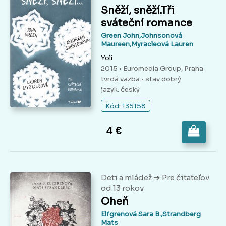
Sněží, sněží.Tři
sváteční romance
Green John,Johnsonová
Maureen,Myracleová Lauren
Yoli
2015 • Euromedia Group, Praha
tvrdá väzba
• stav dobrý
jazyk: český
Kód: 135158
4 €
➔
Deti a mládež
Pre čitateľov
od 13 rokov
Oheň
Elfgrenová Sara B.,Strandberg
Mats