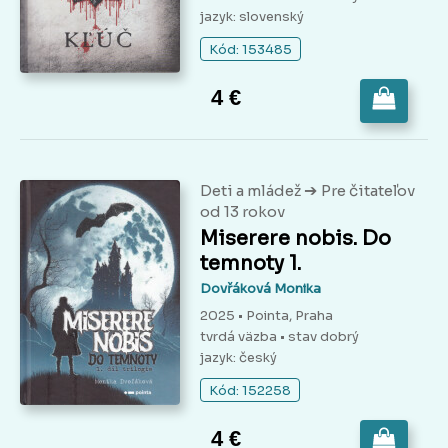
jazyk: slovenský
Kód: 153485
4 €
➔
Deti a mládež
Pre čitateľov
od 13 rokov
Miserere nobis. Do
temnoty 1.
Dovřáková Monika
2025 • Pointa, Praha
tvrdá väzba
• stav dobrý
jazyk: český
Kód: 152258
4 €