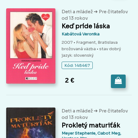
➔
Deti a mládež
Pre čitateľov
od 13 rokov
Keď príde láska
Kabátová Veronika
2007 • Fragment, Bratislava
brožovaná väzba
• stav dobrý
jazyk: slovenský
Kód: 148467
2 €
➔
Deti a mládež
Pre čitateľov
od 13 rokov
Prokletý maturiťák
Meyer Stephenie, Cabot Meg,