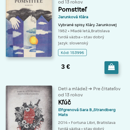
od 13 rokov
Pomstiteľ
Jarunková Klára
Vybrané spisy Kláry Jarunkovej
1982 • Mladé letá,Bratislava
tvrdá väzba
• stav dobrý
jazyk: slovenský
Kód: 153996
3 €
➔
Deti a mládež
Pre čitateľov
od 13 rokov
Kľúč
Elfgrenová Sara B.,Strandberg
Mats
2014 • Fortuna Libri, Bratislava
tvrdá väzba
• stav dobrý