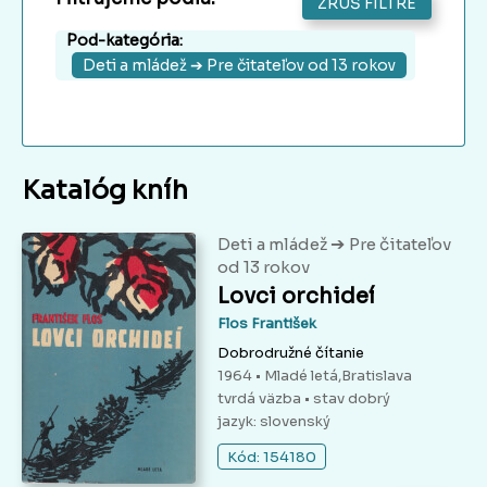
ZRUŠ FILTRE
Pod-kategória:
Deti a mládež ➔ Pre čitateľov od 13 rokov
Katalóg kníh
➔
Deti a mládež
Pre čitateľov
od 13 rokov
Lovci orchideí
Flos František
Dobrodružné čítanie
1964 • Mladé letá,Bratislava
tvrdá väzba
• stav dobrý
jazyk: slovenský
Kód: 154180