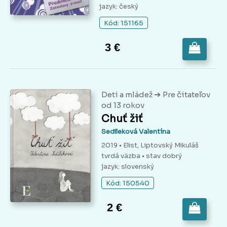
jazyk: český
Kód: 151165
3 €
➔
Deti a mládež
Pre čitateľov
od 13 rokov
Chuť žiť
Sedileková Valentína
2019 • Elist, Liptovský Mikuláš
tvrdá väzba
• stav dobrý
jazyk: slovenský
Kód: 150540
2 €