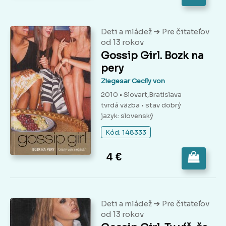
➔
Deti a mládež
Pre čitateľov
od 13 rokov
Gossip Girl. Bozk na
pery
Ziegesar Cecily von
2010 • Slovart,Bratislava
tvrdá väzba
• stav dobrý
jazyk: slovenský
Kód: 148333
4 €
➔
Deti a mládež
Pre čitateľov
od 13 rokov