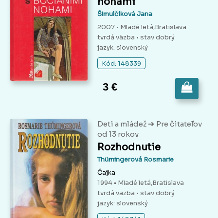
nohami
Šimulčíková Jana
2007 • Mladé letá,Bratislava
tvrdá väzba
• stav dobrý
jazyk: slovenský
Kód: 148339
3 €
➔
Deti a mládež
Pre čitateľov
od 13 rokov
Rozhodnutie
Thümingerová Rosmarie
Čajka
1994 • Mladé letá,Bratislava
tvrdá väzba
• stav dobrý
jazyk: slovenský