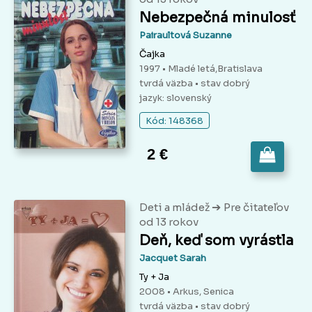
Nebezpečná minulosť
Pairaultová Suzanne
Čajka
1997 • Mladé letá,Bratislava
tvrdá väzba
• stav dobrý
jazyk: slovenský
Kód: 148368
2 €
➔
Deti a mládež
Pre čitateľov
od 13 rokov
Deň, keď som vyrástla
Jacquet Sarah
Ty + Ja
2008 • Arkus, Senica
tvrdá väzba
• stav dobrý