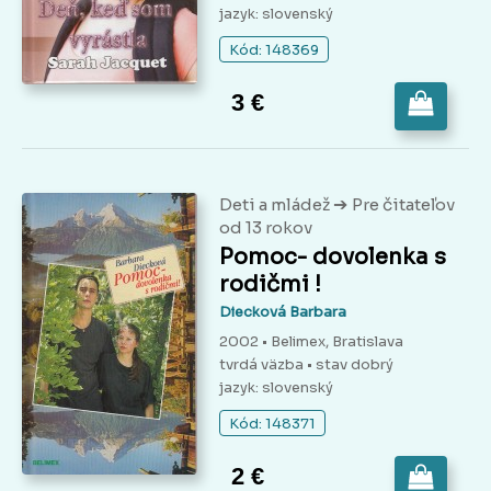
jazyk: slovenský
Kód: 148369
3 €
➔
Deti a mládež
Pre čitateľov
od 13 rokov
Pomoc- dovolenka s
rodičmi !
Diecková Barbara
2002 • Belimex, Bratislava
tvrdá väzba
• stav dobrý
jazyk: slovenský
Kód: 148371
2 €