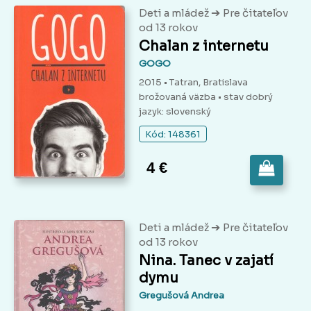
➔
Deti a mládež
Pre čitateľov
od 13 rokov
Chalan z internetu
GOGO
2015 • Tatran, Bratislava
brožovaná väzba
• stav dobrý
jazyk: slovenský
Kód: 148361
4 €
➔
Deti a mládež
Pre čitateľov
od 13 rokov
Nina. Tanec v zajatí
dymu
Gregušová Andrea