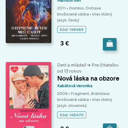
Harrison Kim
2011 • Domino, Ostrava
brožovaná väzba
• stav dobrý
jazyk: český
Kód: 148469
3 €
➔
Deti a mládež
Pre čitateľov
od 13 rokov
Nová láska na obzore
Kabátová Veronika
2006 • Fragment, Bratislava
brožovaná väzba
• stav dobrý
jazyk: slovenský
Kód: 148470