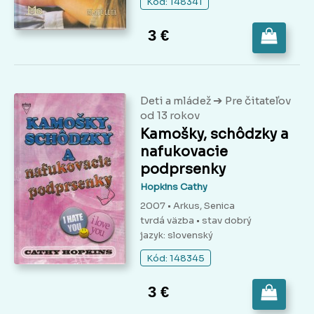
Kód: 148341
3 €
➔
Deti a mládež
Pre čitateľov
od 13 rokov
Kamošky, schôdzky a
nafukovacie
podprsenky
Hopkins Cathy
2007 • Arkus, Senica
tvrdá väzba
• stav dobrý
jazyk: slovenský
Kód: 148345
3 €