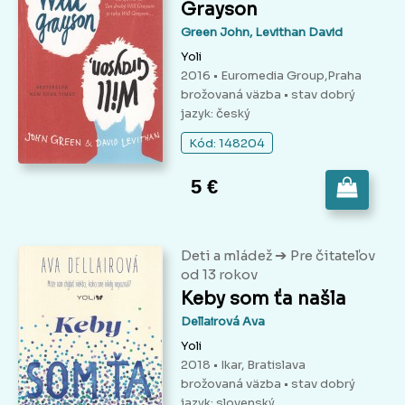
Grayson
Green John, Levithan David
Yoli
2016 • Euromedia Group,Praha
brožovaná väzba
• stav dobrý
jazyk: český
Kód: 148204
5 €
➔
Deti a mládež
Pre čitateľov
od 13 rokov
Keby som ťa našla
Dellairová Ava
Yoli
2018 • Ikar, Bratislava
brožovaná väzba
• stav dobrý
jazyk: slovenský