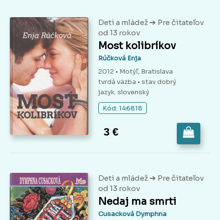
➔
Deti a mládež
Pre čitateľov
od 13 rokov
Most kolibríkov
Rúčková Enja
2012 • Motýľ, Bratislava
tvrdá väzba
• stav dobrý
jazyk: slovenský
Kód: 146818
3 €
➔
Deti a mládež
Pre čitateľov
od 13 rokov
Nedaj ma smrti
Cusacková Dymphna