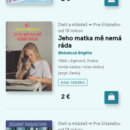
➔
Deti a mládež
Pre čitateľov
od 13 rokov
Jeho matka mě nemá
ráda
Blobelová Brigitte
1996 • Egmont, Praha
tvrdá väzba
• stav dobrý
jazyk: český
Kód: 148364
2 €
➔
Deti a mládež
Pre čitateľov
od 13 rokov