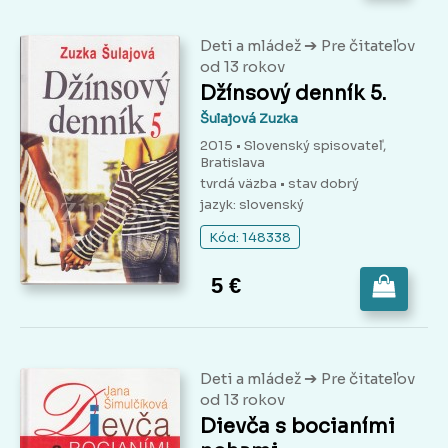
➔
Deti a mládež
Pre čitateľov
od 13 rokov
Džínsový denník 5.
Šulajová Zuzka
2015 • Slovenský spisovateľ,
Bratislava
tvrdá väzba
• stav dobrý
jazyk: slovenský
Kód: 148338
5 €
➔
Deti a mládež
Pre čitateľov
od 13 rokov
Dievča s bocianími