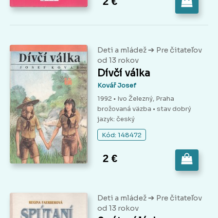
2 €
➔
Deti a mládež
Pre čitateľov
od 13 rokov
Dívčí válka
Kovář Josef
1992 • Ivo Železný, Praha
brožovaná väzba
• stav dobrý
jazyk: český
Kód: 148472
2 €
➔
Deti a mládež
Pre čitateľov
od 13 rokov