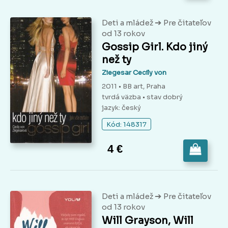
➔
Deti a mládež
Pre čitateľov
od 13 rokov
Gossip Girl. Kdo jiný
než ty
Ziegesar Cecily von
2011 • BB art, Praha
tvrdá väzba
• stav dobrý
jazyk: český
Kód: 148317
4 €
➔
Deti a mládež
Pre čitateľov
od 13 rokov
Will Grayson, Will