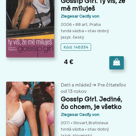
Gossip Girl. Ty víš, že
mě miluješ
Ziegesar Cecily von
2006 • BB art, Praha
tvrdá väzba
• stav dobrý
jazyk: český
Kód: 148334
4 €
➔
Deti a mládež
Pre čitateľov
od 13 rokov
Gossip Girl. Jediné,
čo chcem, je všetko
Ziegesar Cecily von
2011 • Slovart,Bratislava
tvrdá väzba
• stav dobrý
jazyk: slovenský