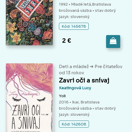
1992 • Mladé letá,Bratislava
brožovaná väzba
• stav dobrý
jazyk: slovenský
Kód: 145678
2 €
➔
Deti a mládež
Pre čitateľov
od 13 rokov
Zavri oči a snívaj
Keatingová Lucy
Yoli
2016 • Ikar, Bratislava
brožovaná väzba
• stav dobrý
jazyk: slovenský
Kód: 142608