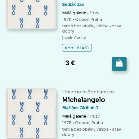
Sedlák Jan
Malá galerie
• 19.zv.
1978 • Odeon,Praha
tvrdá bez obálky väzba
• stav
dobrý
jazyk: český
Kód: 151451
3 €
➔
Umenie
Sochárstvo
Michelangelo
Blažíček Oldřich J.
Malá galerie
• 14.zv.
1975 • Odeon, Praha
tvrdá bez obálky väzba
• stav
dobrý