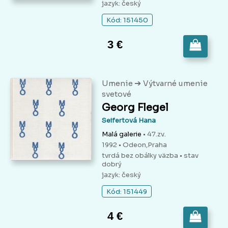
jazyk: český
Kód: 151450
3 €
➔
Umenie
Výtvarné umenie
svetové
Georg Flegel
Seifertová Hana
Malá galerie
• 47.zv.
1992 • Odeon,Praha
tvrdá bez obálky väzba
• stav
dobrý
jazyk: český
Kód: 151449
4 €