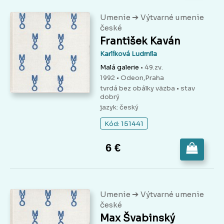
➔
Umenie
Výtvarné umenie
české
František Kaván
Karlíková Ludmila
Malá galerie
• 49.zv.
1992 • Odeon,Praha
tvrdá bez obálky väzba
• stav
dobrý
jazyk: český
Kód: 151441
6 €
➔
Umenie
Výtvarné umenie
české
Max Švabinský