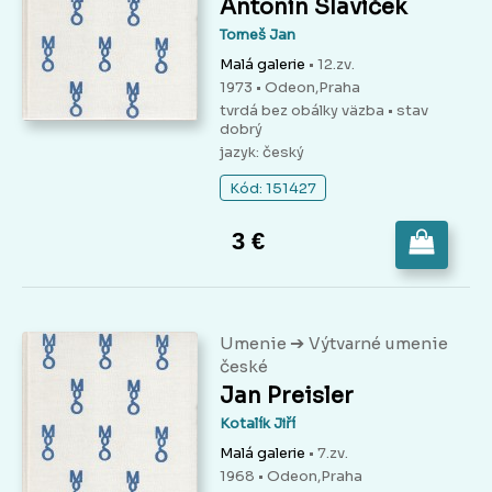
Antonín Slavíček
Tomeš Jan
Malá galerie
• 12.zv.
1973 • Odeon,Praha
tvrdá bez obálky väzba
• stav
dobrý
jazyk: český
Kód: 151427
3 €
➔
Umenie
Výtvarné umenie
české
Jan Preisler
Kotalík Jiří
Malá galerie
• 7.zv.
1968 • Odeon,Praha