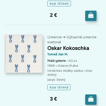
Kód: 151440
2 €
➔
Umenie
Výtvarné umenie
svetové
Oskar Kokoschka
Tomeš Jan M.
Malá galerie
• 40.zv.
1988 • Odeon,Praha
tvrdá bez obálky väzba
• stav
dobrý
jazyk: český
Kód: 151443
3 €