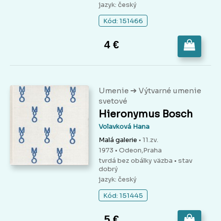
jazyk: český
Kód: 151466
4 €
➔
Umenie
Výtvarné umenie
svetové
Hieronymus Bosch
Volavková Hana
Malá galerie
• 11.zv.
1973 • Odeon,Praha
tvrdá bez obálky väzba
• stav
dobrý
jazyk: český
Kód: 151445
5 €