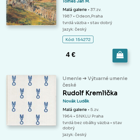
Tomeš Jan M.
Malá galerie
• 37.zv.
1987 • Odeon,Praha
tvrdá väzba
• stav dobrý
jazyk: český
Kód: 154272
4 €
➔
Umenie
Výtvarné umenie
české
Rudolf Kremlička
Novák Luděk
Malá galerie
• 5.zv.
1964 • SNKLU Praha
tvrdá bez obálky väzba
• stav
dobrý
jazyk: český