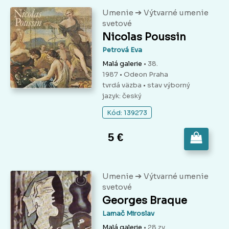
➔
Umenie
Výtvarné umenie
svetové
Nicolas Poussin
Petrová Eva
Malá galerie
• 38.
1987 • Odeon Praha
tvrdá väzba
• stav výborný
jazyk: český
Kód: 139273
5 €
➔
Umenie
Výtvarné umenie
svetové
Georges Braque
Lamač Miroslav
Malá galerie
• 28.zv.