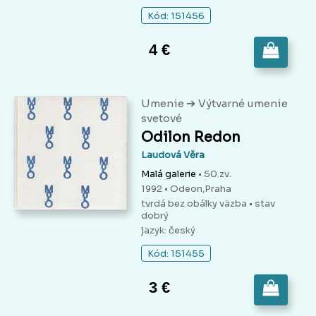
Kód: 151456
4 €
➔
Umenie
Výtvarné umenie
svetové
Odilon Redon
Laudová Věra
Malá galerie
• 50.zv.
1992 • Odeon,Praha
tvrdá bez obálky väzba
• stav
dobrý
jazyk: český
Kód: 151455
3 €