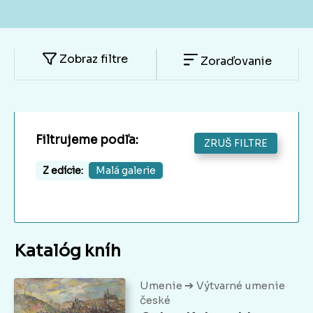
Zobraz filtre
Zoraďovanie
Filtrujeme podľa:
ZRUŠ FILTRE
Z edície:
Malá galerie
Katalóg kníh
➔
Umenie
Výtvarné umenie
české