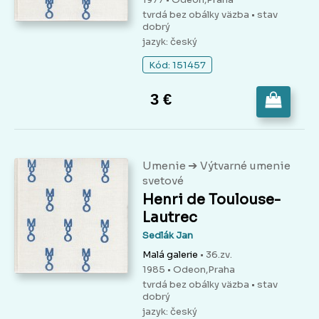
tvrdá bez obálky väzba
• stav
dobrý
jazyk: český
Kód: 151457
3 €
➔
Umenie
Výtvarné umenie
svetové
Henri de Toulouse-
Lautrec
Sedlák Jan
Malá galerie
• 36.zv.
1985 • Odeon,Praha
tvrdá bez obálky väzba
• stav
dobrý
jazyk: český