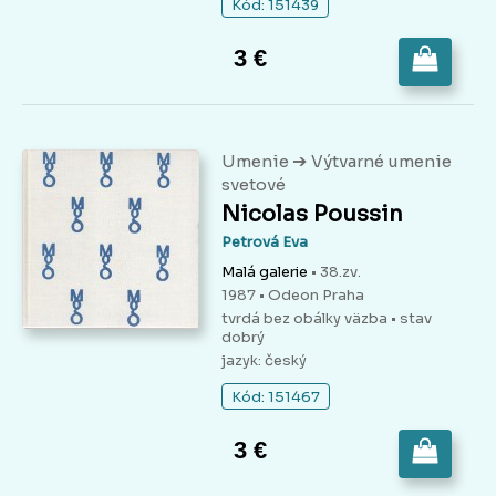
Kód: 151439
3 €
➔
Umenie
Výtvarné umenie
svetové
Nicolas Poussin
Petrová Eva
Malá galerie
• 38.zv.
1987 • Odeon Praha
tvrdá bez obálky väzba
• stav
dobrý
jazyk: český
Kód: 151467
3 €