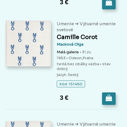
3 €
➔
Umenie
Výtvarné umenie
svetové
Camille Corot
Macková Olga
Malá galerie
• 31.zv.
1983 • Odeon,Praha
tvrdá bez obálky väzba
• stav
dobrý
jazyk: český
Kód: 151460
3 €
➔
Umenie
Výtvarné umenie