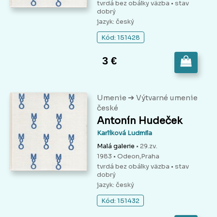
tvrdá bez obálky väzba
• stav
dobrý
jazyk: český
Kód: 151428
3 €
➔
Umenie
Výtvarné umenie
české
Antonín Hudeček
Karlíková Ludmila
Malá galerie
• 29.zv.
1983 • Odeon,Praha
tvrdá bez obálky väzba
• stav
dobrý
jazyk: český
Kód: 151432