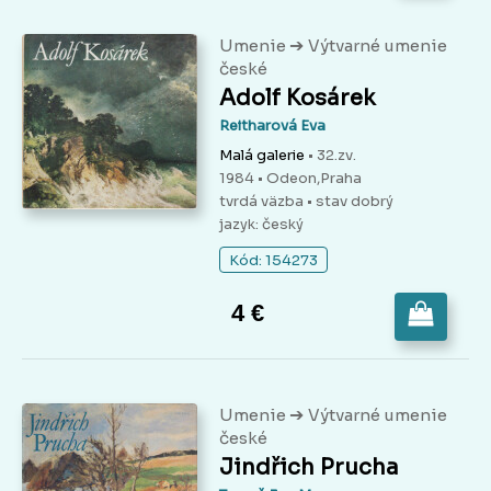
➔
Umenie
Výtvarné umenie
české
Adolf Kosárek
Reitharová Eva
Malá galerie
• 32.zv.
1984 • Odeon,Praha
tvrdá väzba
• stav dobrý
jazyk: český
Kód: 154273
4 €
➔
Umenie
Výtvarné umenie
české
Jindřich Prucha