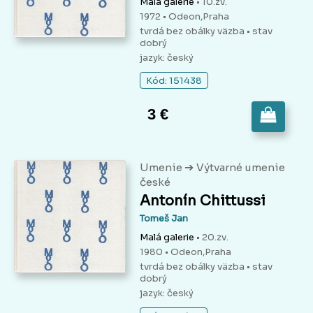
Malá galerie
• 10.zv.
1972 • Odeon,Praha
tvrdá bez obálky väzba
• stav
dobrý
jazyk: český
Kód: 151438
3 €
➔
Umenie
Výtvarné umenie
české
Antonín Chittussi
Tomeš Jan
Malá galerie
• 20.zv.
1980 • Odeon,Praha
tvrdá bez obálky väzba
• stav
dobrý
jazyk: český