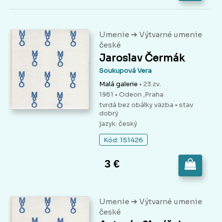
➔
Umenie
Výtvarné umenie
české
Jaroslav Čermák
Soukupová Vera
Malá galerie
• 23.zv.
1981 • Odeon ,Praha
tvrdá bez obálky väzba
• stav
dobrý
jazyk: český
Kód: 151426
3 €
➔
Umenie
Výtvarné umenie
české