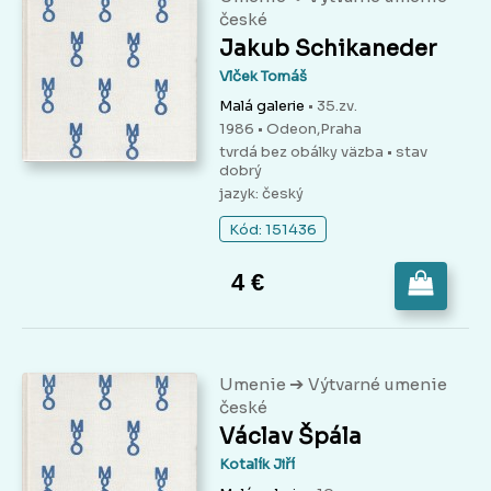
české
Jakub Schikaneder
Vlček Tomáš
Malá galerie
• 35.zv.
1986 • Odeon,Praha
tvrdá bez obálky väzba
• stav
dobrý
jazyk: český
Kód: 151436
4 €
➔
Umenie
Výtvarné umenie
české
Václav Špála
Kotalík Jiří