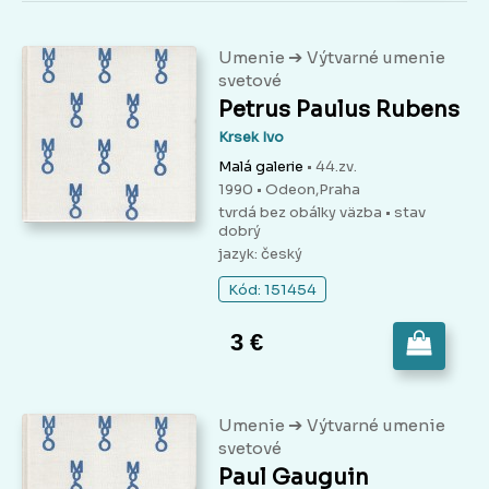
➔
Umenie
Výtvarné umenie
svetové
Petrus Paulus Rubens
Krsek Ivo
Malá galerie
• 44.zv.
1990 • Odeon,Praha
tvrdá bez obálky väzba
• stav
dobrý
jazyk: český
Kód: 151454
3 €
➔
Umenie
Výtvarné umenie
svetové
Paul Gauguin