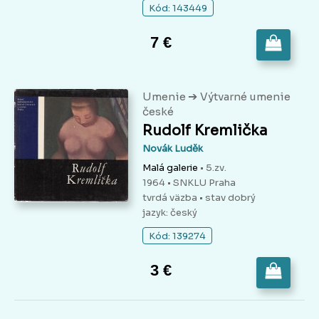
Kód: 143449
7 €
➔
Umenie
Výtvarné umenie
české
Rudolf Kremlička
Novák Luděk
Malá galerie
• 5.zv.
1964 • SNKLU Praha
tvrdá väzba
• stav dobrý
jazyk: český
Kód: 139274
3 €