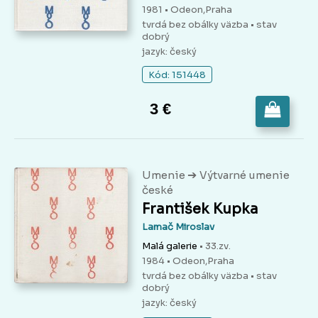
1981 • Odeon,Praha
tvrdá bez obálky väzba
• stav
dobrý
jazyk: český
Kód: 151448
3 €
➔
Umenie
Výtvarné umenie
české
František Kupka
Lamač Miroslav
Malá galerie
• 33.zv.
1984 • Odeon,Praha
tvrdá bez obálky väzba
• stav
dobrý
jazyk: český