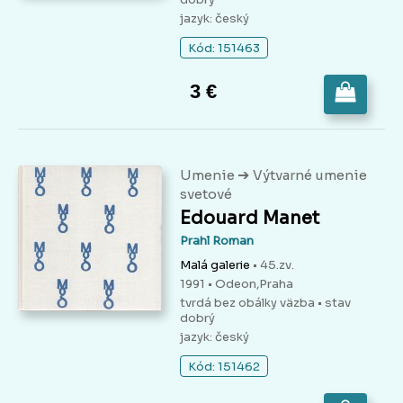
jazyk: český
Kód: 151463
3 €
➔
Umenie
Výtvarné umenie
svetové
Edouard Manet
Prahl Roman
Malá galerie
• 45.zv.
1991 • Odeon,Praha
tvrdá bez obálky väzba
• stav
dobrý
jazyk: český
Kód: 151462