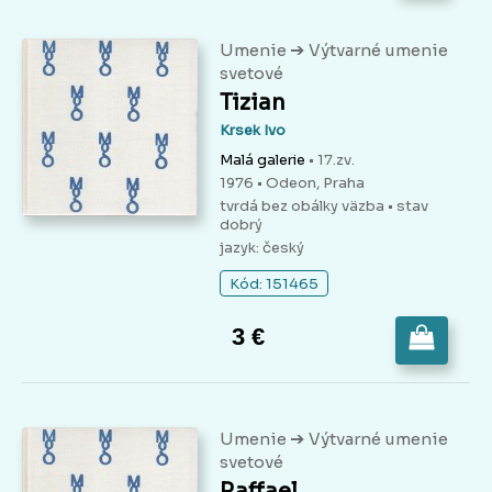
➔
Umenie
Výtvarné umenie
svetové
Tizian
Krsek Ivo
Malá galerie
• 17.zv.
1976 • Odeon, Praha
tvrdá bez obálky väzba
• stav
dobrý
jazyk: český
Kód: 151465
3 €
➔
Umenie
Výtvarné umenie
svetové
Raffael