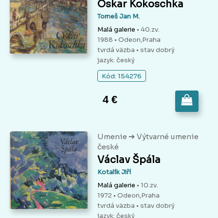
Oskar Kokoschka
Tomeš Jan M.
Malá galerie
• 40.zv.
1988 • Odeon,Praha
tvrdá väzba
• stav dobrý
jazyk: český
Kód: 154276
4 €
➔
Umenie
Výtvarné umenie
české
Václav Špála
Kotalík Jiří
Malá galerie
• 10.zv.
1972 • Odeon,Praha
tvrdá väzba
• stav dobrý
jazyk: český