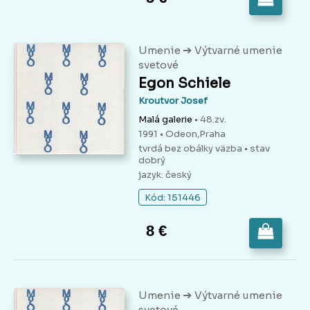
➔
Umenie
Výtvarné umenie
svetové
Egon Schiele
Kroutvor Josef
Malá galerie
• 48.zv.
1991 • Odeon,Praha
tvrdá bez obálky väzba
• stav
dobrý
jazyk: český
Kód: 151446
8 €
➔
Umenie
Výtvarné umenie
svetové