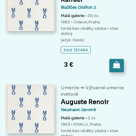
Blažíček Oldřich J.
Malá galerie
• 25.zv.
1982 • Odeon,Praha
tvrdá bez obálky väzba
• stav
dobrý
jazyk: český
Kód: 151464
3 €
➔
Umenie
Výtvarné umenie
svetové
Auguste Renoir
Neumann Jaromír
Malá galerie
• 2.zv.
1963 • SNKLU, Praha
tvrdá bez obálky väzba
• stav
dobrý