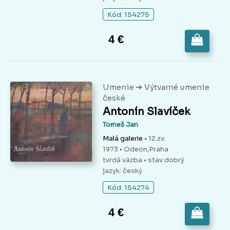
Kód: 154275
4 €
➔
Umenie
Výtvarné umenie
české
Antonín Slavíček
Tomeš Jan
Malá galerie
• 12.zv.
1973 • Odeon,Praha
tvrdá väzba
• stav dobrý
jazyk: český
Kód: 154274
4 €