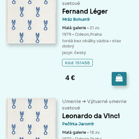
svetové
Fernand Léger
Mráz Bohumír
Malá galerie
• 21.zv.
1979 • Odeon,Praha
tvrdá bez obálky väzba
• stav
dobrý
jazyk: český
Kód: 151458
4 €
➔
Umenie
Výtvarné umenie
svetové
Leonardo da Vinci
Pečírka Jaromír
Malá galerie
• 18.zv.
1977 • Odeon,Praha