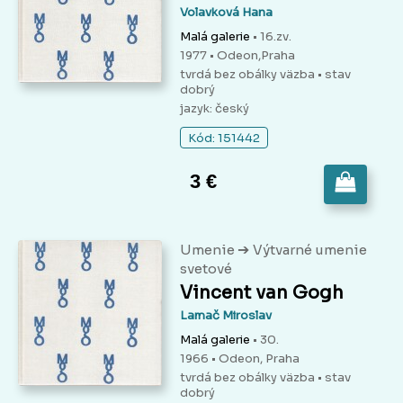
Volavková Hana
Malá galerie
• 16.zv.
1977 • Odeon,Praha
tvrdá bez obálky väzba
• stav
dobrý
jazyk: český
Kód: 151442
3 €
➔
Umenie
Výtvarné umenie
svetové
Vincent van Gogh
Lamač Miroslav
Malá galerie
• 30.
1966 • Odeon, Praha
tvrdá bez obálky väzba
• stav
dobrý