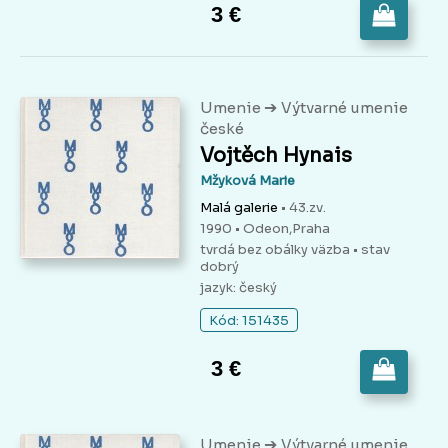
3 €
➔
Umenie
Výtvarné umenie
české
Vojtěch Hynais
Mžyková Marie
Malá galerie
• 43.zv.
1990 • Odeon,Praha
tvrdá bez obálky väzba
• stav
dobrý
jazyk: český
Kód: 151435
3 €
➔
Umenie
Výtvarné umenie