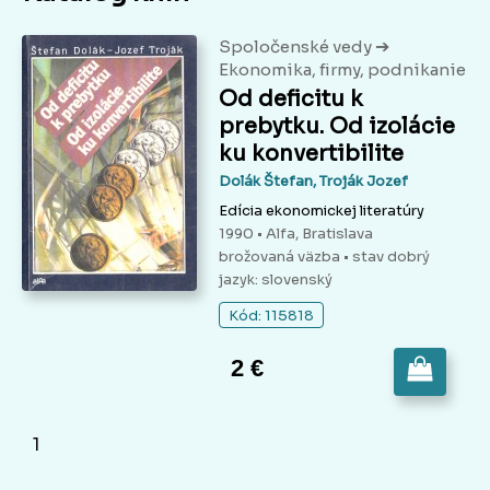
➔
Spoločenské vedy
Ekonomika, firmy, podnikanie
Od deficitu k
prebytku. Od izolácie
ku konvertibilite
Dolák Štefan, Troják Jozef
Edícia ekonomickej literatúry
1990 • Alfa, Bratislava
brožovaná väzba
• stav dobrý
jazyk: slovenský
Kód: 115818
2 €
1