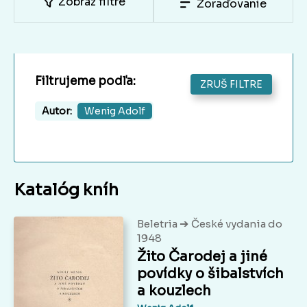
Zobraz filtre
Zoraďovanie
Filtrujeme podľa:
ZRUŠ FILTRE
Autor:
Wenig Adolf
Katalóg kníh
➔
Beletria
České vydania do
1948
Žito Čarodej a jiné
povídky o šibalstvích
a kouzlech