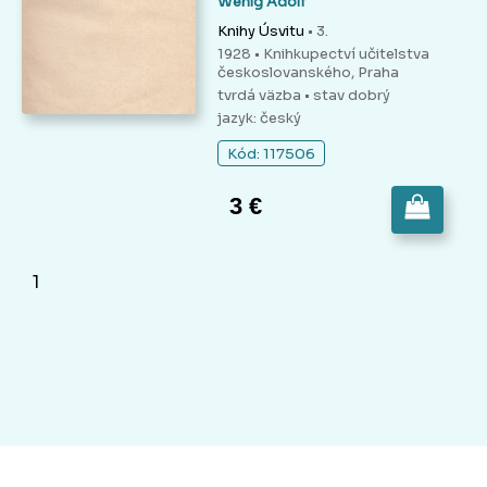
Wenig Adolf
Knihy Úsvitu
• 3.
1928 • Knihkupectví učitelstva
českoslovanského, Praha
tvrdá väzba
• stav dobrý
jazyk: český
Kód: 117506
3 €
1