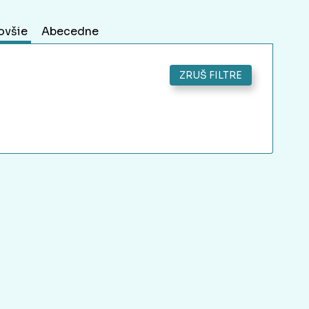
ovšie
Abecedne
ZRUŠ FILTRE