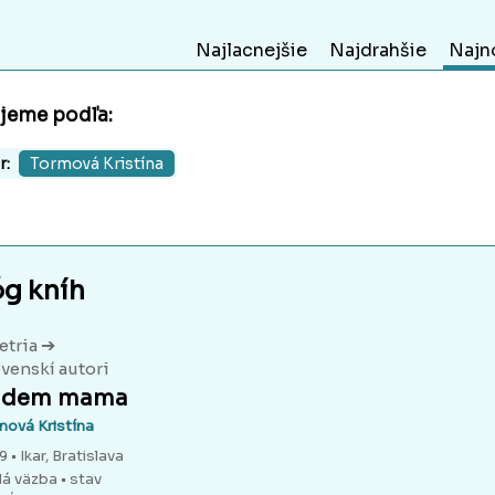
Najlacnejšie
Najdrahšie
Najn
ujeme podľa:
r:
Tormová Kristína
óg kníh
➔
etria
venskí autori
udem mama
mová Kristína
 • Ikar, Bratislava
dá väzba
• stav