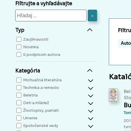
Filtrujte a vyhľadávajte
»
Typ
Filtr
Zaujímavosti
Auto
Novinka
S podpisom autora
Kategória
Katal
Motivačná literatúra
Technika a remeslo
Bel
Beletria
Slo
Deti a mládež
B
Životopisy, pamäti
Tor
Umenie
2019
Spoločenské vedy
tvr