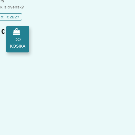
rý
yk: slovenský
d: 152227
 €
DO
KOŠÍKA