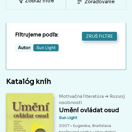
Zobraz filtre
Zoraďovanie
Filtrujeme podľa:
ZRUŠ FILTRE
Autor:
Sun Light
Katalóg kníh
➔
Motivačná literatúra
Rozvoj
osobnosti
Umění ovládat osud
Sun Light
2007 • Eugenika, Bratislava
brožovaná väzba
• stav dobrý