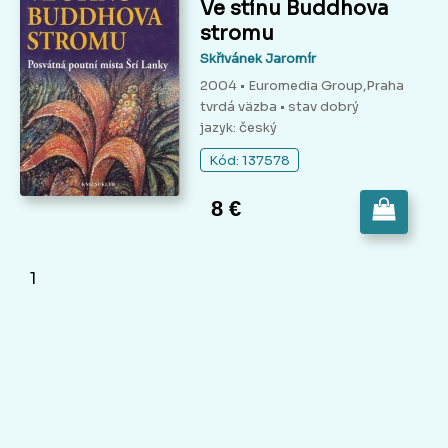
Ve stínu Buddhova
stromu
Skřivánek Jaromír
2004 • Euromedia Group,Praha
tvrdá väzba
• stav dobrý
jazyk: český
Kód: 137578
8 €
1