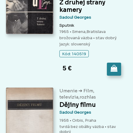
Z druhej strany
kamery
Sadoul Georges
Sputnik
1965 • Smena,Bratislava
brožovaná väzba
• stav dobrý
jazyk: slovenský
Kód: 140519
5 €
➔
Umenie
Film,
televízia,rozhlas
Dějiny filmu
Sadoul Georges
1958 • Orbis, Praha
tvrdá bez obálky väzba
• stav
dobrý