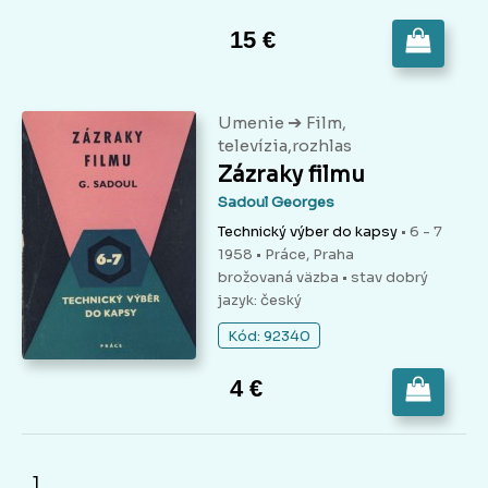
15 €
➔
Umenie
Film,
televízia,rozhlas
Zázraky filmu
Sadoul Georges
Technický výber do kapsy
• 6 - 7
1958 • Práce, Praha
brožovaná väzba
• stav dobrý
jazyk: český
Kód: 92340
4 €
1