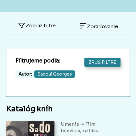
Zobraz filtre
Zoraďovanie
Filtrujeme podľa:
ZRUŠ FILTRE
Autor:
Sadoul Georges
Katalóg kníh
➔
Umenie
Film,
televízia,rozhlas