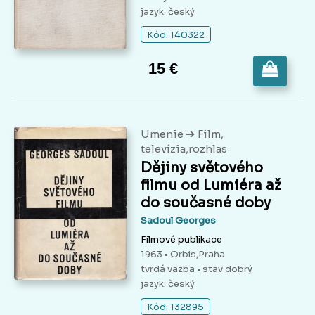
jazyk: český
Kód: 140322
15 €
➔
Umenie
Film,
televízia,rozhlas
Dějiny světového
filmu od Lumiéra až
do současné doby
Sadoul Georges
Filmové publikace
1963 • Orbis,Praha
tvrdá väzba
• stav dobrý
jazyk: český
Kód: 132895