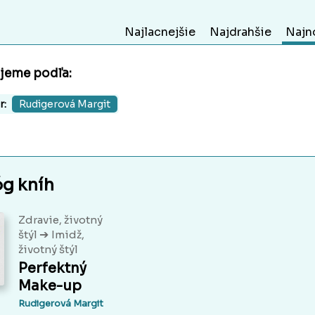
Najlacnejšie
Najdrahšie
Najn
ujeme podľa:
r:
Rudigerová Margit
óg kníh
Zdravie, životný
➔
štýl
Imidž,
životný štýl
Perfektný
Make-up
Rudigerová Margit