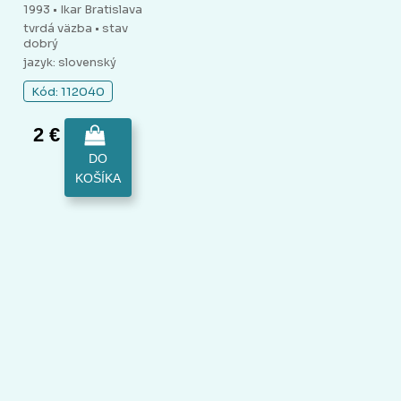
1993 • Ikar Bratislava
tvrdá väzba
• stav
dobrý
jazyk: slovenský
Kód: 112040
2 €
DO
KOŠÍKA