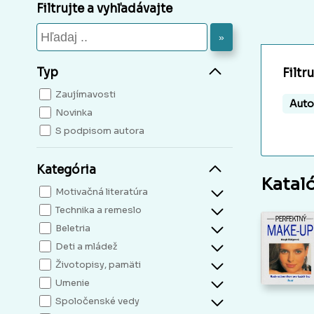
Filtrujte a vyhľadávajte
»
Typ
Filtr
Zaujímavosti
Auto
Novinka
S podpisom autora
Kategória
Katal
Motivačná literatúra
Technika a remeslo
Beletria
Deti a mládež
Životopisy, pamäti
Umenie
Spoločenské vedy