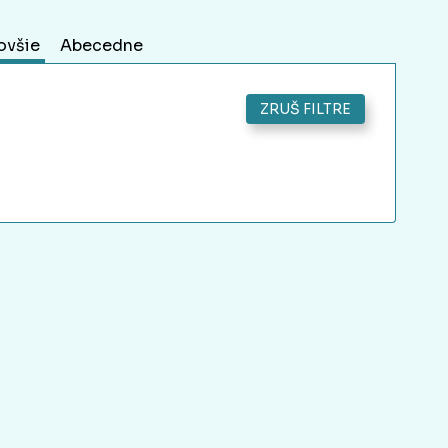
ovšie
Abecedne
ZRUŠ FILTRE