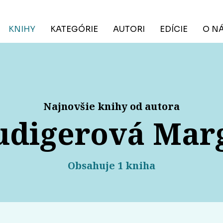
KNIHY
KATEGÓRIE
AUTORI
EDÍCIE
O N
Najnovšie knihy od autora
udigerová Marg
Obsahuje 1 kniha