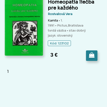
Homeopatia liečba
pre každého
Rosivalová Vera
Kamila
• 1.
1991 • Pictus,Bratislava
tvrdá väzba
• stav dobrý
jazyk: slovenský
Kód: 123102
3 €
1