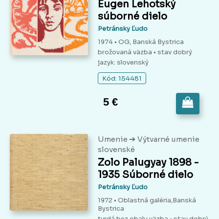
Eugen Lehotský
súborné dielo
Petránsky Ľudo
1974 • OG, Banská Bystrica
brožovaná väzba
• stav dobrý
jazyk: slovenský
Kód: 154481
5 €
➔
Umenie
Výtvarné umenie
slovenské
Zolo Palugyay 1898 -
1935 Súborné dielo
Petránsky Ľudo
1972 • Oblastná galéria,Banská
Bystrica
tvrdá bez obalu väzba
• stav dobrý