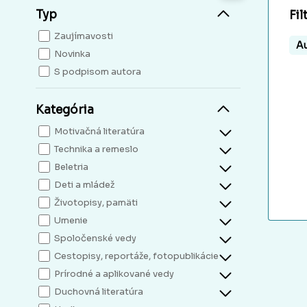
Typ
Fil
Zaujímavosti
Au
Novinka
S podpisom autora
Kategória
Motivačná literatúra
Technika a remeslo
Beletria
Deti a mládež
Životopisy, pamäti
Umenie
Spoločenské vedy
Cestopisy, reportáže, fotopublikácie
Prírodné a aplikované vedy
Duchovná literatúra