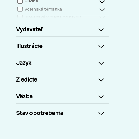
Hudba
Vojenská tématika
Slovenské vydania do r.1948
Mapy, atlasy
Vydavateľ
Slovensko miestopis
Zdravie, životný štýl
Illustrácie
Kresťanská literatúra
Kuchárky, nápoje...
Jazyk
Príroda a človek
Šport
Z edície
Cudzie jazyky, učebnice a slovníky
Cudzojazyčné knihy
Väzba
Učebnice základná škola
Učebnice stredoškolské
Stav opotrebenia
Staré tlače, Early prints
Časopisy a noviny
Umelecké diela
Pohľadnice Slovensko