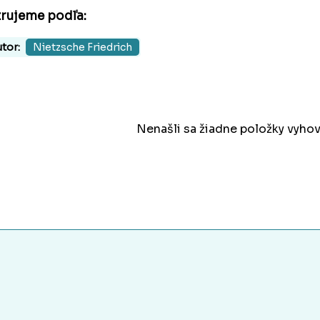
trujeme podľa:
tor:
Nietzsche Friedrich
Nenašli sa žiadne položky vyhov