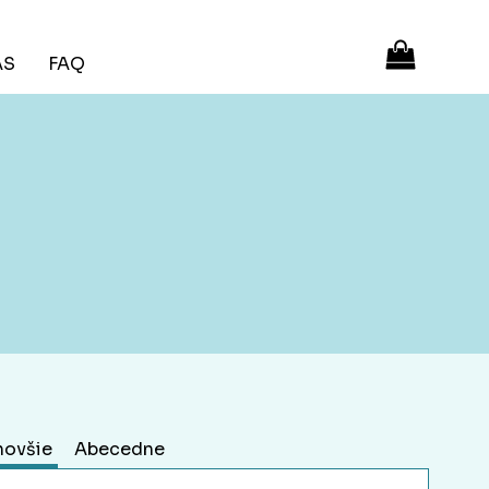
ÁS
FAQ
novšie
Abecedne