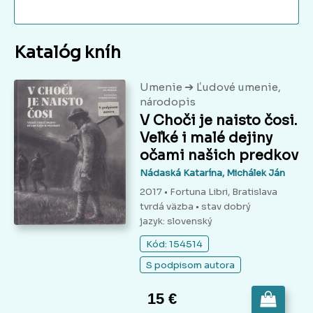
Katalóg kníh
➔
Umenie
Ľudové umenie,
národopis
V Choči je naisto čosi.
Veľké i malé dejiny
očami našich predkov
Nádaská Katarína, Michálek Ján
2017 • Fortuna Libri, Bratislava
tvrdá väzba
• stav dobrý
jazyk: slovenský
Kód: 154514
S podpisom autora
15 €