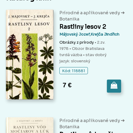
➔
Prírodné a aplikované vedy
Botanika
Rastliny lesov 2
Májovský Jozef,Krejča Jindřich
Obrázky z prírody
• 2.zv.
1978 • Obzor Bratislava
tvrdá väzba
• stav dobrý
jazyk: slovenský
Kód: 118881
7 €
➔
Prírodné a aplikované vedy
Botanika