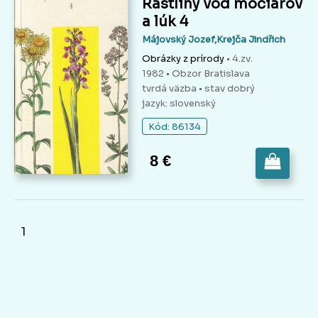
Rastliny vôd močiarov
a lúk 4
Májovský Jozef,Krejča Jindřich
Obrázky z prírody
• 4.zv.
1982 • Obzor Bratislava
tvrdá väzba
• stav dobrý
jazyk: slovenský
Kód: 86134
8 €
1