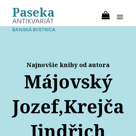
Paseka
ANTIKVARIÁT
BANSKÁ BYSTRICA
Najnovšie knihy od autora
Májovský
Jozef,Krejča
Jindřich