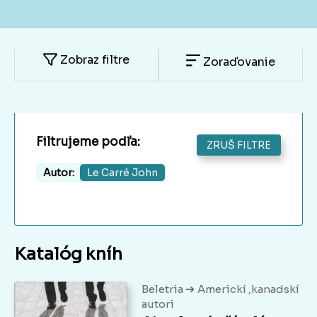
Zobraz filtre
Zoraďovanie
Filtrujeme podľa:
ZRUŠ FILTRE
Autor:
Le Carré John
Katalóg kníh
➔
Beletria
Americkí ,kanadskí
autori