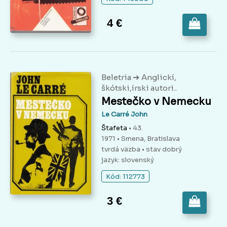
4 €
➔
Beletria
Anglickí,
škótski,írski autori..
Mestečko v Nemecku
Le Carré John
Štafeta
• 43.
1971 • Smena, Bratislava
tvrdá väzba
• stav dobrý
jazyk: slovenský
Kód: 112773
3 €