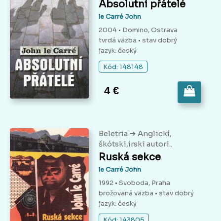
Absolutní přátelé
le Carré John
2004 • Domino, Ostrava
tvrdá väzba
• stav dobrý
jazyk: český
Kód: 148148
4 €
➔
Beletria
Anglickí,
škótski,írski autori..
Ruská sekce
le Carré John
1992 • Svoboda, Praha
brožovaná väzba
• stav dobrý
jazyk: český
Kód: 143805