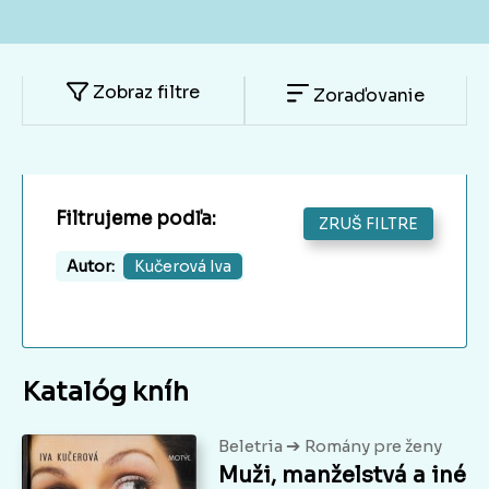
Zobraz filtre
Zoraďovanie
Filtrujeme podľa:
ZRUŠ FILTRE
Autor:
Kučerová Iva
Katalóg kníh
➔
Beletria
Romány pre ženy
Muži, manželstvá a iné