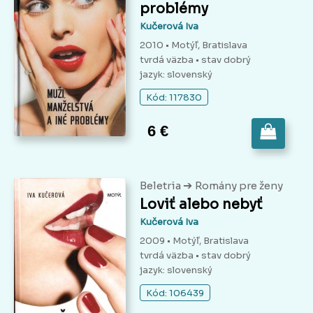
problémy
Kučerová Iva
2010 • Motýľ, Bratislava
tvrdá väzba
• stav dobrý
jazyk: slovenský
Kód: 117830
6 €
➔
Beletria
Romány pre ženy
Loviť alebo nebyť
Kučerová Iva
2009 • Motýľ, Bratislava
tvrdá väzba
• stav dobrý
jazyk: slovenský
Kód: 106439