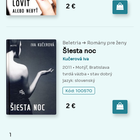
2 €
➔
Beletria
Romány pre ženy
Šiesta noc
Kučerová Iva
2011 • Motýľ, Bratislava
tvrdá väzba
• stav dobrý
jazyk: slovenský
Kód: 100570
2 €
1