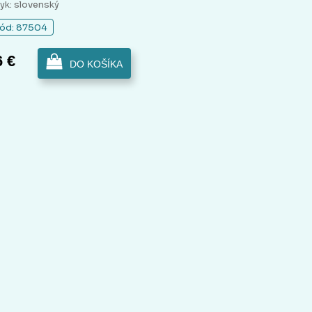
yk: slovenský
ód: 87504
6 €
DO KOŠÍKA