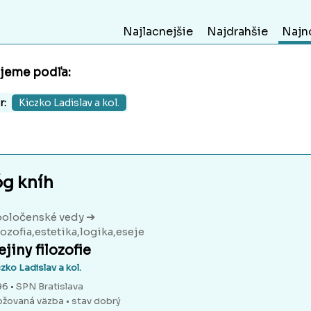
Najlacnejšie
Najdrahšie
Najn
ujeme podľa:
r:
Kiczko Ladislav a kol.
óg kníh
➔
oločenské vedy
lozofia,estetika,logika,eseje
jiny filozofie
zko Ladislav a kol.
96 • SPN Bratislava
ožovaná väzba
• stav dobrý