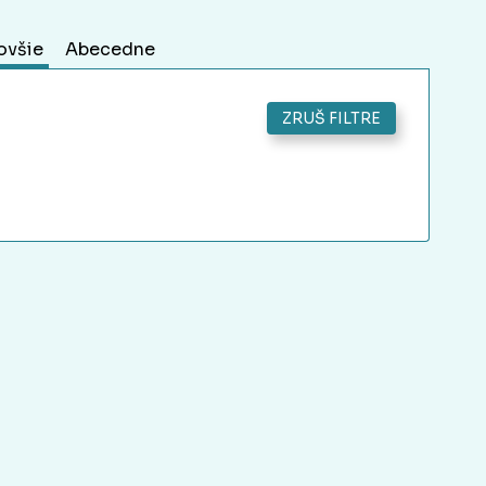
ovšie
Abecedne
ZRUŠ FILTRE