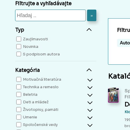
Filtrujte a vyhľadávajte
»
Typ
Filtr
Zaujímavosti
Auto
Novinka
S podpisom autora
Kategória
Katal
Motivačná literatúra
Technika a remeslo
Sp
Beletria
Fi
Deti a mládež
De
Životopisy, pamäti
Kic
Umenie
19
Spoločenské vedy
br