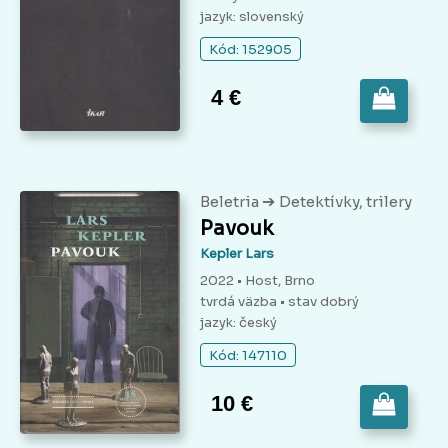
jazyk: slovenský
Kód: 152905
4 €
➔
Beletria
Detektívky, trilery
Pavouk
Kepler Lars
2022 • Host, Brno
tvrdá väzba
• stav dobrý
jazyk: český
Kód: 147110
10 €