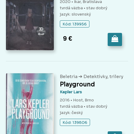
2020 • Ikar, Bratislava
tvrdá väzba
• stav dobrý
jazyk: slovenský
Kód: 139956
9 €
➔
Beletria
Detektívky, trilery
Playground
Kepler Lars
2016 • Host, Brno
tvrdá väzba
• stav dobrý
jazyk: český
Kód: 139806