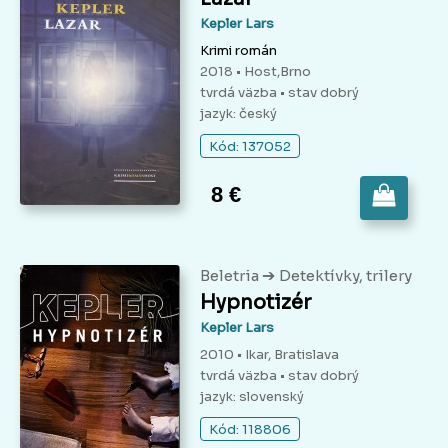
Kepler Lars
Krimi román
2018 • Host,Brno
tvrdá väzba
• stav dobrý
jazyk: český
Kód: 137052
8 €
➔
Beletria
Detektívky, trilery
Hypnotizér
Kepler Lars
2010 • Ikar, Bratislava
tvrdá väzba
• stav dobrý
jazyk: slovenský
Kód: 118806