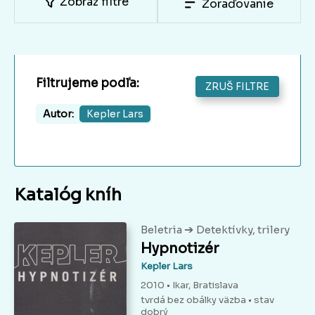
Zobraz filtre
Zoraďovanie
Filtrujeme podľa:
ZRUŠ FILTRE
Autor:
Kepler Lars
Katalóg kníh
➔
Beletria
Detektívky, trilery
Hypnotizér
Kepler Lars
2010 • Ikar, Bratislava
tvrdá bez obálky väzba
• stav
dobrý