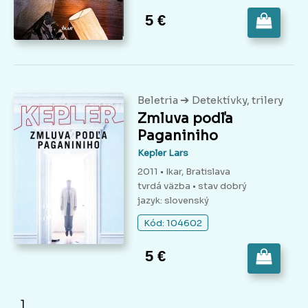
5 €
➔
Beletria
Detektívky, trilery
Zmluva podľa
Paganiniho
Kepler Lars
2011 • Ikar, Bratislava
tvrdá väzba
• stav dobrý
jazyk: slovenský
Kód: 104602
5 €
1