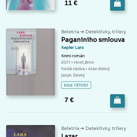
11 €
➔
Beletria
Detektívky, trilery
Paganiniho smlouva
Kepler Lars
Krimi román
2011 • Host,Brno
tvrdá väzba
• stav dobrý
jazyk: český
Kód: 137051
7 €
➔
Beletria
Detektívky, trilery
Lazar