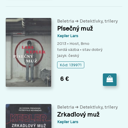
➔
Beletria
Detektívky, trilery
Písečný muž
Kepler Lars
2013 • Host, Brno
tvrdá väzba
• stav dobrý
jazyk: český
Kód: 139971
6 €
➔
Beletria
Detektívky, trilery
Zrkadlový muž
Kepler Lars