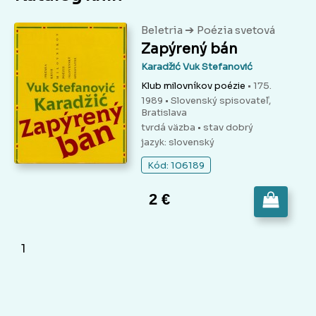
➔
Beletria
Poézia svetová
Zapýrený bán
Karadžić Vuk Stefanović
Klub milovníkov poézie
• 175.
1989 • Slovenský spisovateľ,
Bratislava
tvrdá väzba
• stav dobrý
jazyk: slovenský
Kód: 106189
2 €
1