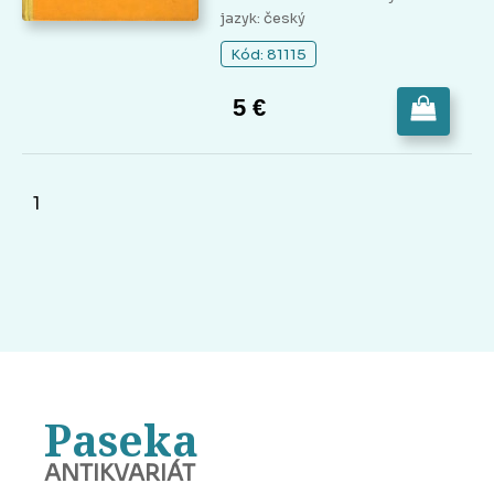
jazyk: český
Kód: 81115
5 €
1
Paseka
ANTIKVARIÁT