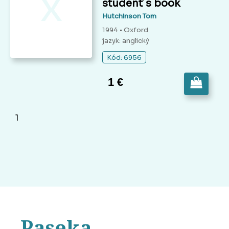
x
student´s book
Hutchinson Tom
1994 • Oxford
jazyk: anglický
Kód: 6956
1 €
1
Paseka