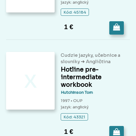
jazyk: anglický
Kód: 45184
1 €
Cudzie jazyky, učebnice a
➔
slovníky
Angličtina
x
Hotline pre-
intermediate
workbook
Hutchinson Tom
1997 • OUP
jazyk: anglický
Kód: 43321
1 €