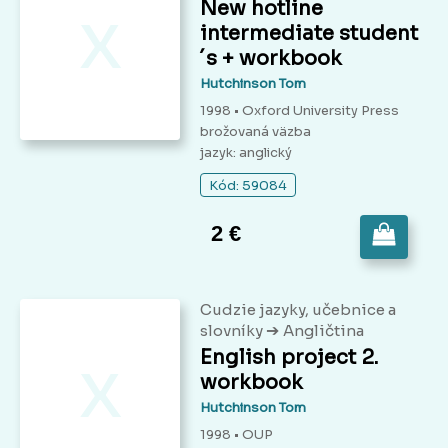
x
New hotline
intermediate student
´s + workbook
Hutchinson Tom
1998 • Oxford University Press
brožovaná väzba
jazyk: anglický
Kód: 59084
2 €
Cudzie jazyky, učebnice a
➔
slovníky
Angličtina
x
English project 2.
workbook
Hutchinson Tom
1998 • OUP