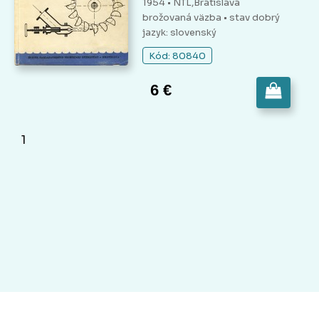
1954 • NTL,Bratislava
brožovaná väzba
• stav dobrý
jazyk: slovenský
Kód: 80840
6 €
1