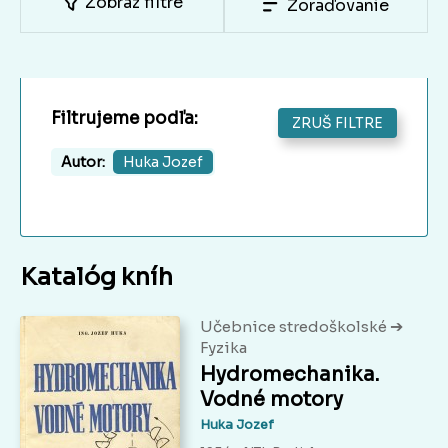
Zobraz filtre
Zoraďovanie
Filtrujeme podľa:
ZRUŠ FILTRE
Autor:
Huka Jozef
Katalóg kníh
➔
Učebnice stredoškolské
Fyzika
Hydromechanika.
Vodné motory
Huka Jozef