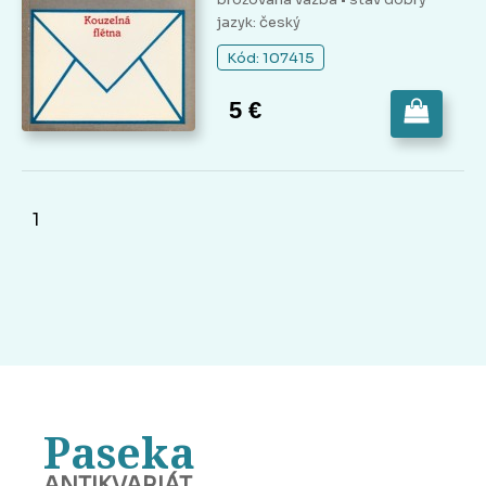
jazyk: český
Kód: 107415
5 €
1
Paseka
ANTIKVARIÁT