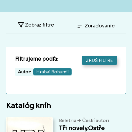
Zobraz filtre
Zoraďovanie
Filtrujeme podľa:
ZRUŠ FILTRE
Autor:
Hrabal Bohumil
Katalóg kníh
➔
Beletria
Českí autori
Tři novely.Ostře