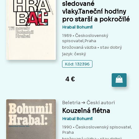
sledované
vlaky.Taneční hodiny
pro starší a pokročilé
Hrabal Bohumil
1989 • Československý
spisovatel,Praha
brožovaná väzba
• stav dobrý
jazyk: český
Kód: 132396
4 €
➔
Beletria
Českí autori
Kouzelná flétna
Hrabal Bohumil
1990 • Československý spisovatel,
Praha
brožovaná väzba
• stav dobrý