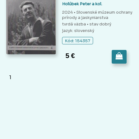
Holúbek Peter a kol.
2024 • Slovenské múzeum ochrany
prírody a jaskyniarstva
tvrdá väzba
• stav dobrý
jazyk: slovenský
Kód: 154357
5 €
1