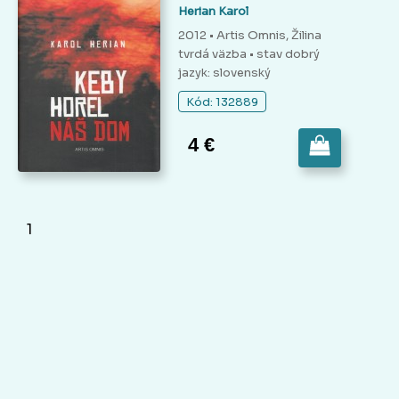
Herian Karol
2012 • Artis Omnis, Žilina
tvrdá väzba
• stav dobrý
jazyk: slovenský
Kód: 132889
4 €
1