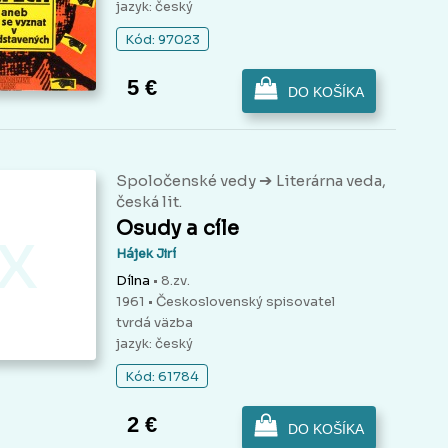
jazyk: český
Kód: 97023
5 €
DO KOŠÍKA
➔
Spoločenské vedy
Literárna veda,
česká lit.
x
Osudy a cíle
Hájek Jirí
Dílna
• 8.zv.
1961 • Československý spisovatel
tvrdá väzba
jazyk: český
Kód: 61784
2 €
DO KOŠÍKA