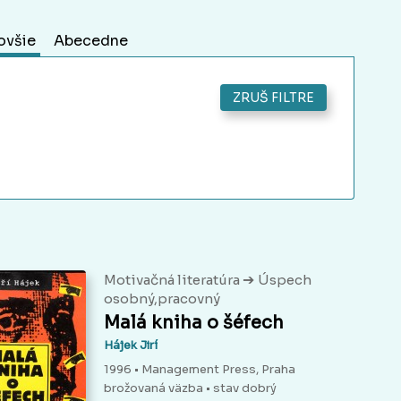
ovšie
Abecedne
ZRUŠ FILTRE
➔
Motivačná literatúra
Úspech
osobný,pracovný
Malá kniha o šéfech
Hájek Jirí
1996 • Management Press, Praha
brožovaná väzba
• stav dobrý