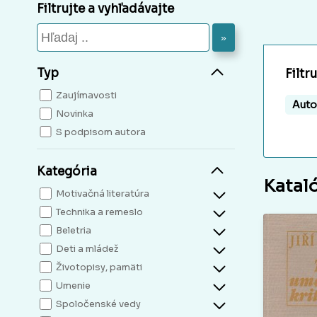
Filtrujte a vyhľadávajte
»
Typ
Filtr
Zaujímavosti
Auto
Novinka
S podpisom autora
Kategória
Katal
Motivačná literatúra
Technika a remeslo
Beletria
Deti a mládež
Životopisy, pamäti
Umenie
Spoločenské vedy