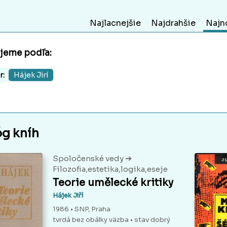
Najlacnejšie
Najdrahšie
Najn
ujeme podľa:
r:
Hájek Jirí
óg kníh
➔
Spoločenské vedy
Filozofia,estetika,logika,eseje
Teorie umělecké kritiky
Hájek Jiří
1986 • SNP, Praha
tvrdá bez obálky väzba
• stav dobrý