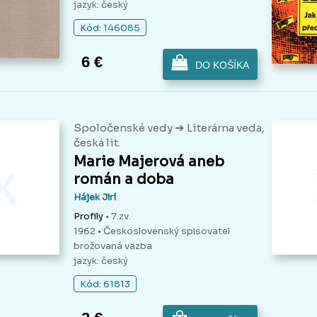
jazyk: český
Kód: 146085
6 €
DO KOŠÍKA
➔
Spoločenské vedy
Literárna veda,
česká lit.
x
Marie Majerová aneb
román a doba
Hájek Jirí
Profily
• 7.zv.
1962 • Československý spisovatel
brožovaná väzba
jazyk: český
Kód: 61813