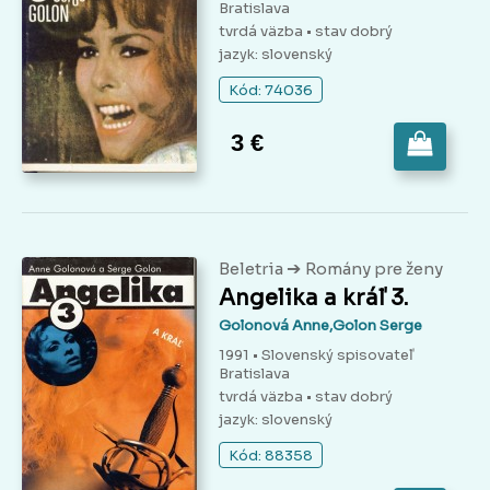
Bratislava
tvrdá väzba
• stav dobrý
jazyk: slovenský
Kód: 74036
3 €
➔
Beletria
Romány pre ženy
Angelika a kráľ 3.
Golonová Anne,Golon Serge
1991 • Slovenský spisovateľ
Bratislava
tvrdá väzba
• stav dobrý
jazyk: slovenský
Kód: 88358