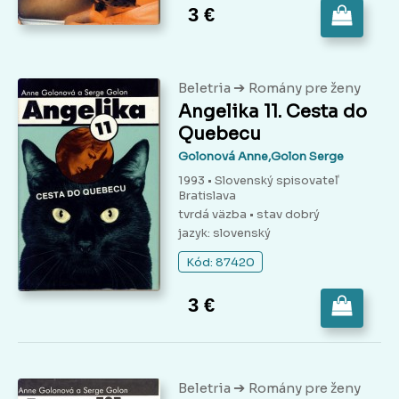
3 €
➔
Beletria
Romány pre ženy
Angelika 11. Cesta do
Quebecu
Golonová Anne,Golon Serge
1993 • Slovenský spisovateľ
Bratislava
tvrdá väzba
• stav dobrý
jazyk: slovenský
Kód: 87420
3 €
➔
Beletria
Romány pre ženy