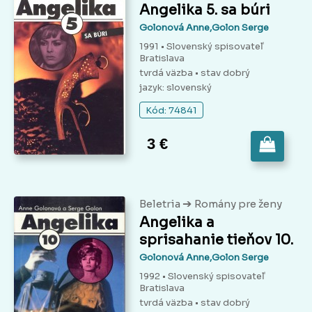
Angelika 5. sa búri
Golonová Anne,Golon Serge
1991 • Slovenský spisovateľ
Bratislava
tvrdá väzba
• stav dobrý
jazyk: slovenský
Kód: 74841
3 €
➔
Beletria
Romány pre ženy
Angelika a
sprisahanie tieňov 10.
Golonová Anne,Golon Serge
1992 • Slovenský spisovateľ
Bratislava
tvrdá väzba
• stav dobrý