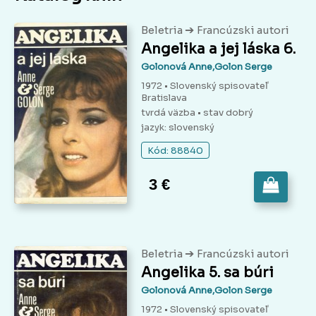
➔
Beletria
Francúzski autori
Angelika a jej láska 6.
Golonová Anne,Golon Serge
1972 • Slovenský spisovateľ
Bratislava
tvrdá väzba
• stav dobrý
jazyk: slovenský
Kód: 88840
3 €
➔
Beletria
Francúzski autori
Angelika 5. sa búri
Golonová Anne,Golon Serge
1972 • Slovenský spisovateľ