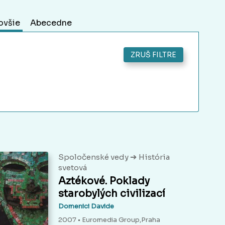
ovšie
Abecedne
ZRUŠ FILTRE
➔
Spoločenské vedy
História
svetová
Aztékové. Poklady
starobylých civilizací
Domenici Davide
2007 • Euromedia Group,Praha