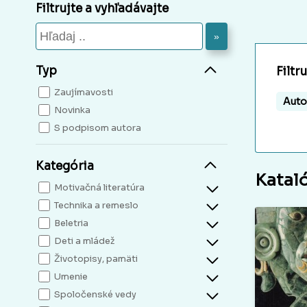
Filtrujte a vyhľadávajte
»
Typ
Filtr
Zaujímavosti
Auto
Novinka
S podpisom autora
Kategória
Katal
Motivačná literatúra
Technika a remeslo
Beletria
Deti a mládež
Životopisy, pamäti
Umenie
Spoločenské vedy