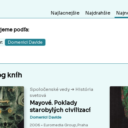
Najlacnejšie
Najdrahšie
Najn
ujeme podľa:
r:
Domenici Davide
óg kníh
➔
Spoločenské vedy
História
svetová
Mayové. Poklady
starobylých civilizací
Domenici Davide
2006 • Euromedia Group,Praha