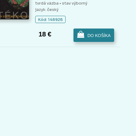
tvrdá väzba
• stav výborný
jazyk: český
Kód: 148928
18 €
DO KOŠÍKA