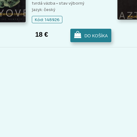
tvrdá väzba
• stav výborný
jazyk: český
Kód: 148926
18 €
DO KOŠÍKA