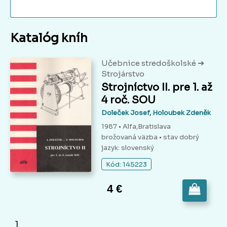
Katalóg kníh
➔
Učebnice stredoškolské
Strojárstvo
Strojníctvo II. pre 1. až
4 roč. SOU
Doleček Josef, Holoubek Zdeněk
1987 • Alfa,Bratislava
brožovaná väzba
• stav dobrý
jazyk: slovenský
Kód: 145223
4 €
1