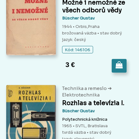
Možné i nemožné ze
všech odborů vědy
Büscher Gustav
1944 • Orbis,Praha
brožovaná väzba
• stav dobrý
jazyk: český
Kód: 146106
3 €
➔
Technika a remeslo
Elektrotechnika
Rozhlas a televízia I.
Büscher Gustav
Polytechnická knižnica
1965 • SVTL, Bratislava
tvrdá väzba
• stav dobrý
jazyk: slovenský