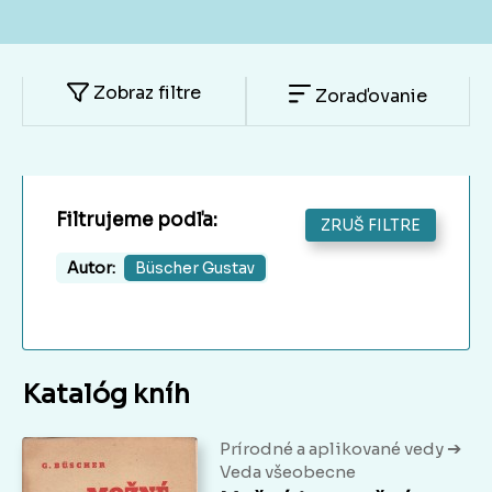
Zobraz filtre
Zoraďovanie
Filtrujeme podľa:
ZRUŠ FILTRE
Autor:
Büscher Gustav
Katalóg kníh
➔
Prírodné a aplikované vedy
Veda všeobecne