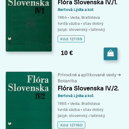
Flóra Slovenska IV./1.
Bertová Lýdia a kol.
1984 • Veda, Bratislava
tvrdá väzba
• stav dobrý
jazyk: slovenský • latinský
Kód: 121159
10 €
➔
Prírodné a aplikované vedy
Botanika
Flóra Slovenska IV./2.
Bertová Lýdia a kol.
1985 • Veda, Bratislava
tvrdá väzba
• stav dobrý
jazyk: slovenský • latinský
Kód: 121160