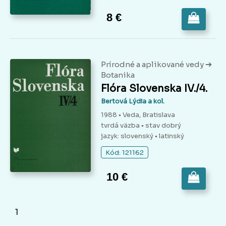
8 €
➔
Prírodné a aplikované vedy
Botanika
Flóra Slovenska IV./4.
Bertová Lýdia a kol.
1988 • Veda, Bratislava
tvrdá väzba
• stav dobrý
jazyk: slovenský • latinský
Kód: 121162
10 €
1