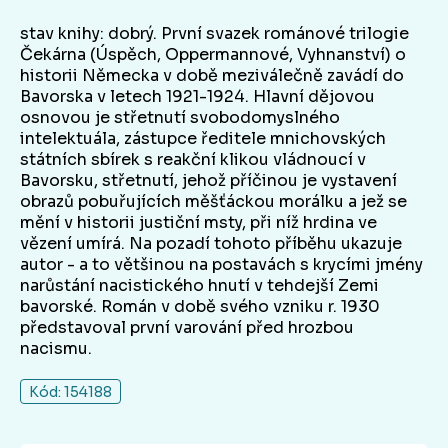
stav knihy: dobrý. První svazek románové trilogie
Čekárna (Úspěch, Oppermannové, Vyhnanství) o
historii Německa v době meziválečně zavádí do
Bavorska v letech 1921-1924. Hlavní dějovou
osnovou je střetnutí svobodomyslného
intelektuála, zástupce ředitele mnichovských
státních sbírek s reakční klikou vládnoucí v
Bavorsku, střetnutí, jehož příčinou je vystavení
obrazů pobuřujících měšťáckou morálku a jež se
mění v historii justiční msty, při níž hrdina ve
vězení umírá. Na pozadí tohoto příběhu ukazuje
autor - a to většinou na postavách s krycími jmény
narůstání nacistického hnutí v tehdejší Zemi
bavorské. Román v době svého vzniku r. 1930
představoval první varování před hrozbou
nacismu.
Kód: 154188