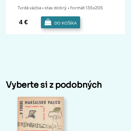
Tvrdá
väzba
• stav dobrý.
• formát 135x205
4 €
DO KOŠÍKA
Vyberte si z podobných