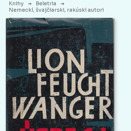
Knihy
Beletria
➔
➔
Nemeckí, švajčiarski, rakúski autori