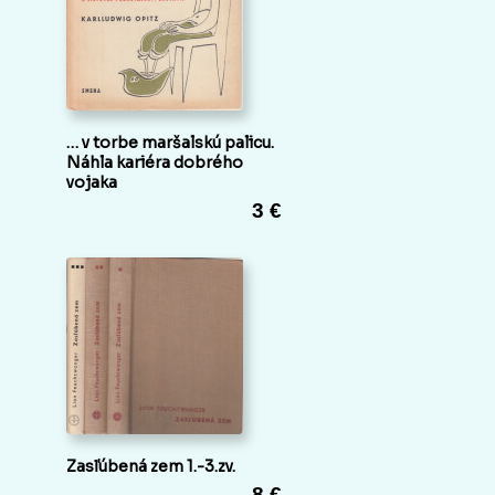
… v torbe maršalskú palicu.
Náhla kariéra dobrého
vojaka
3 €
Zasľúbená zem 1.-3.zv.
8 €