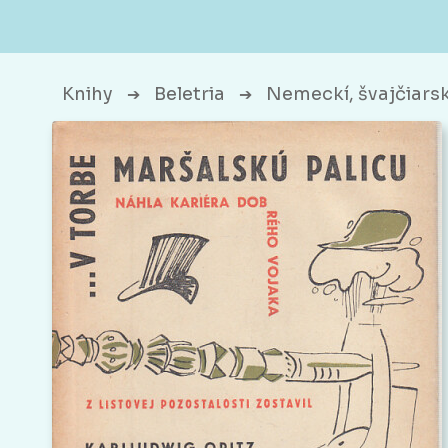
Knihy
Beletria
Nemeckí, švajčiarski
➔
➔