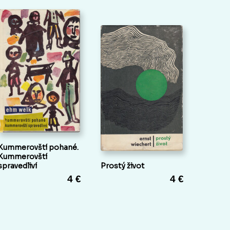
Kummerovští pohané.
Kummerovští
spravedliví
Prostý život
4 €
4 €