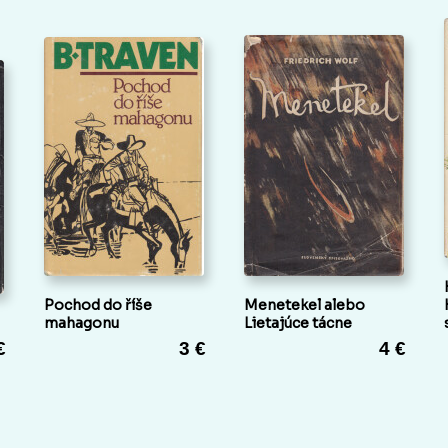
Pochod do říše
Menetekel alebo
mahagonu
Lietajúce tácne
€
3 €
4 €