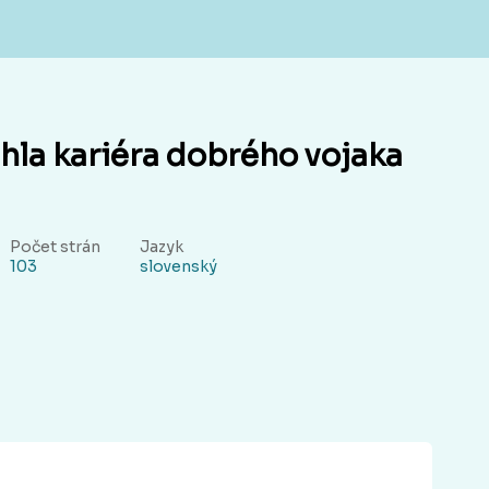
áhla kariéra dobrého vojaka
Počet strán
Jazyk
103
slovenský