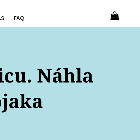
ÁS
FAQ
icu. Náhla
ojaka