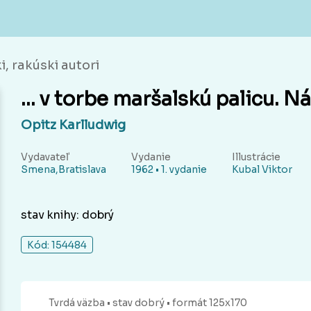
, rakúski autori
… v torbe maršalskú palicu. N
Opitz Karlludwig
Vydavateľ
Vydanie
Illustrácie
Smena,Bratislava
1962 • 1. vydanie
Kubal Viktor
stav knihy: dobrý
Kód: 154484
Tvrdá
väzba
• stav dobrý
• formát 125x170