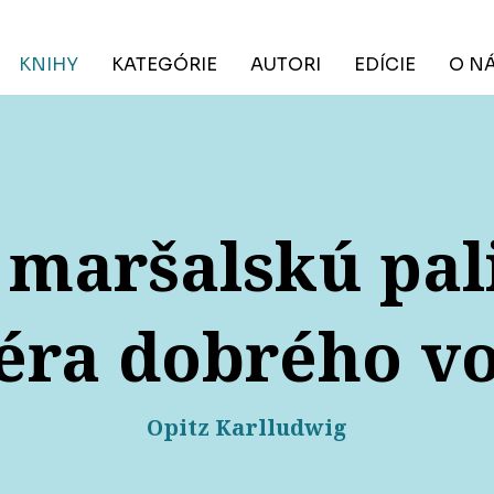
KNIHY
KATEGÓRIE
AUTORI
EDÍCIE
O N
 maršalskú pal
éra dobrého v
Opitz Karlludwig