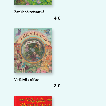
Zatúlané zvieratká
4 €
V ríši víl a elfov
3 €