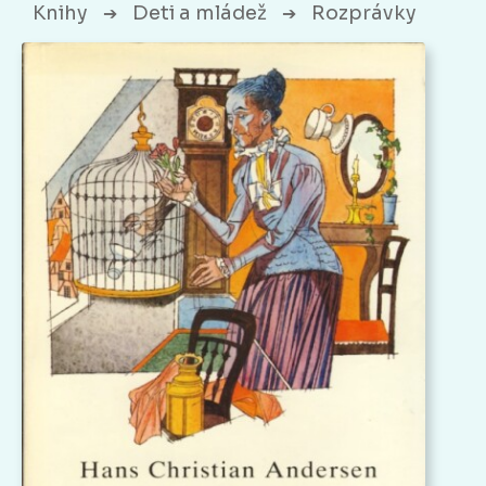
Knihy
Deti a mládež
Rozprávky
➔
➔