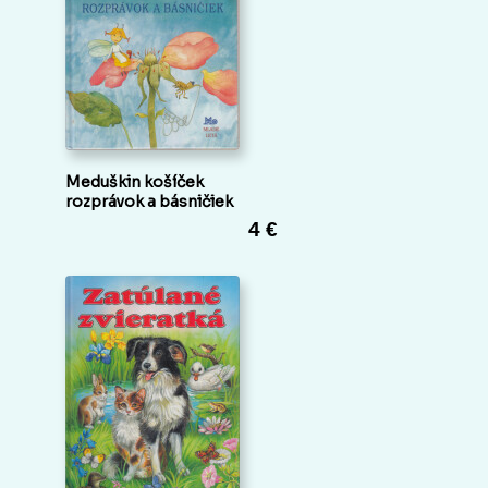
Meduškin košíček
rozprávok a básničiek
4 €