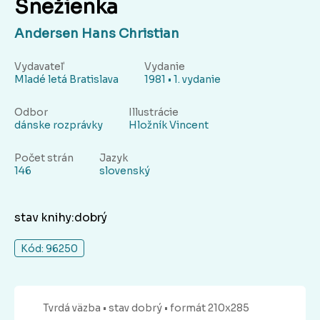
Snežienka
Andersen Hans Christian
Vydavateľ
Vydanie
Mladé letá Bratislava
1981 • 1. vydanie
Odbor
Illustrácie
dánske rozprávky
Hložník Vincent
Počet strán
Jazyk
146
slovenský
stav knihy:dobrý
Kód: 96250
Tvrdá
väzba
• stav dobrý
• formát 210x285